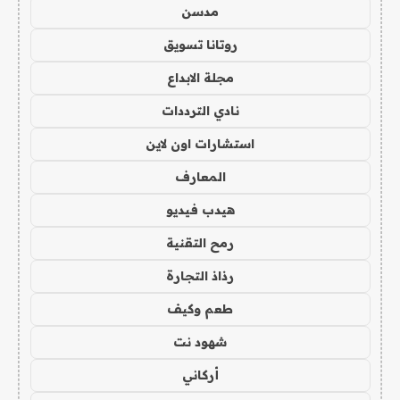
مدسن
روتانا تسويق
مجلة الابداع
نادي الترددات
استشارات اون لاين
المعارف
هيدب فيديو
رمح التقنية
رذاذ التجارة
طعم وكيف
شهود نت
أركاني