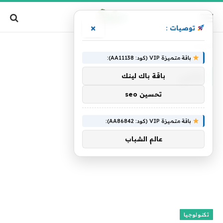
×
توصيات :
الرئيسية
»
جانبي
باقة متميزة VIP (كود: AA11138):
جانبي
باقة باك لينك
تحسين seo
باقة متميزة VIP (كود: AA86842):
عالم الشباب
تكنولوجيا