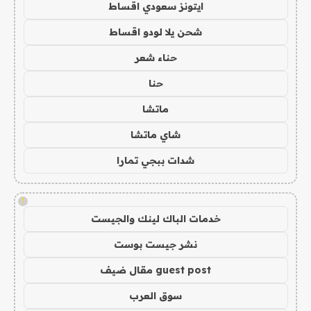
ايتونز سعودي اقساط
شحن يلا لودو اقساط
حناء شعر
حنا
ماتشا
شاي ماتشا
شدات ببجي تمارا
!
خدمات الباك لينك والجيست
نشر جيست بوست
guest post مقال ضيف
سوق العرب