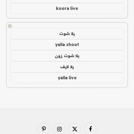
koora live
!
يلا شوت
yalla shoot
يلا شوت زون
يلا لايف
yalla live
فيسبوك
X
الانستغرام
بينتيريست