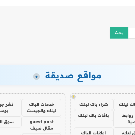
مواقع صديقة
+
!
اك لينك
شراء باك لينك
خدمات الباك
نشر ج
لينك والجيست
بوس
روابط
باقات باك لينك
ية
guest post
سوق ال
مقال ضيف
 لنك،
اعلانات الباك