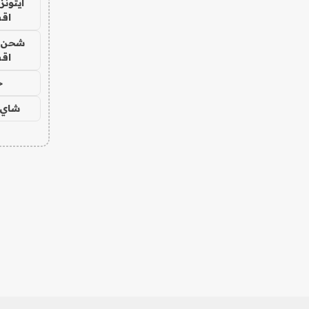
ايتونز
اق
شحن يل
اق
ح
شاي 