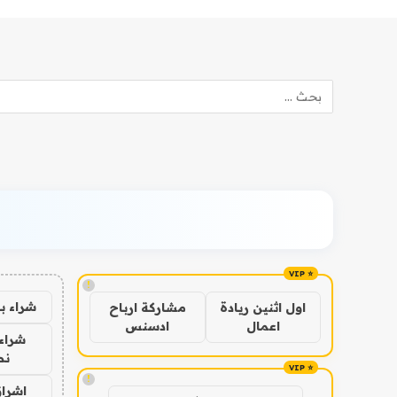
!
شراء ب
اول اثنين ريادة
مشاركة ارباح
اعمال
ادسنس
شراء 
نص
!
اشراق