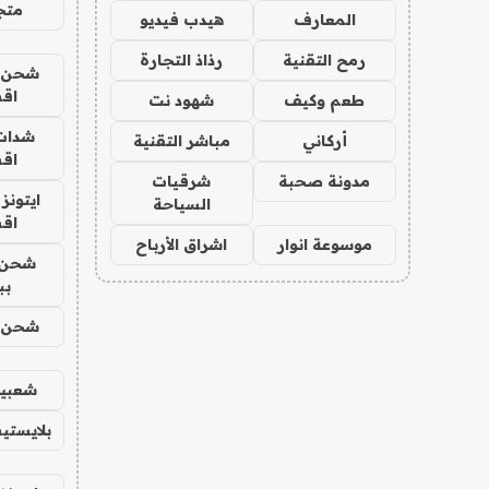
متجر 
المعارف
هيدب فيديو
رمح التقنية
رذاذ التجارة
شحن يل
اق
طعم وكيف
شهود نت
شدات
أركاني
مباشر التقنية
اق
مدونة صحبة
شرقيات
ايتونز
السياحة
اق
موسوعة انوار
اشراق الأرباح
شحن 
بب
شحن يل
شعبية
بلايستي