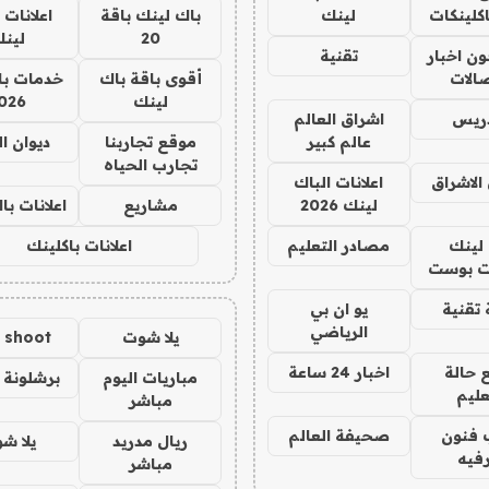
كلينكات
لينك
باك لينك باقة
اعلانات 
20
لين
ن اخبار
تقنية
صالات
أقوى باقة باك
خدمات با
لينك
026
دريس
اشراق العالم
عالم كبير
موقع تجاربنا
ديوان ا
تجارب الحياه
الاشراق
اعلانات الباك
لينك 2026
مشاريع
اعلانات ب
لينك
مصادر التعليم
اعلانات باكلينك
 بوست
تقنية
يو ان بي
الرياضي
يلا شوت
a shoot
 حالة
اخبار 24 ساعة
مباريات اليوم
برشلونة 
عليم
مباشر
 فنون
صحيفة العالم
ريال مدريد
يلا ش
فيه
مباشر