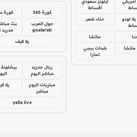
 امريكي
ايتونز سعودي
ساط
اقساط
كورة 365
كورة س
ا لودو
حناء شعر
جول العرب
بث مباشر
ساط
goalarab
مدريد ا
نا
ماتشا
يلا لايف
ماتشا
شدات ببجي
تمارا
ريال مدريد
برشلونة 
مباشر اليوم
اليو
مباريات اليوم
يلا لا
مباشر
yalla live