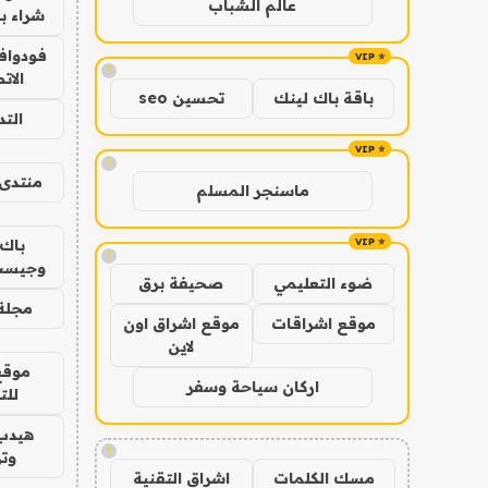
عالم الشباب
شراء با
فودوافو
!
الات
باقة باك لينك
تحسين seo
الت
!
منتدى 
ماسنجر المسلم
باك 
!
وجيست
ضوء التعليمي
صحيفة برق
مجلة 
موقع اشراقات
موقع اشراق اون
لاين
موقع
اركان سياحة وسفر
للت
هيدب
!
وتر
مسك الكلمات
اشراق التقنية