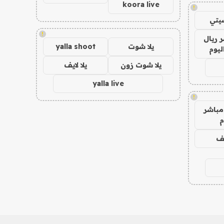
koora live
!
يتي
!
 ريال
يلا شوت
yalla shoot
ليوم
يلا شوت زون
يلا لايف
yalla live
!
مباشر
م
يف