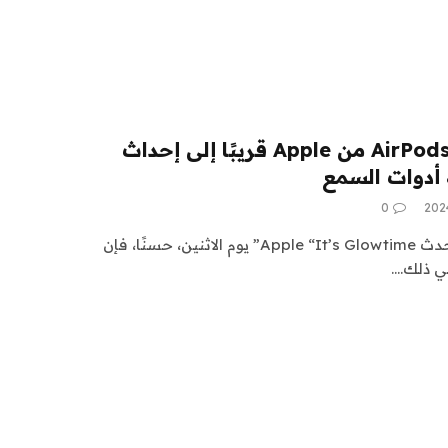
قد تؤدي سماعات AirPods Pro من Apple قريبًا إلى إحداث
أدوات السمع
0
إذا لم تسمع الأخبار الكبيرة في حدث Apple “It’s Glowtime” يوم الاثنين، حسنًا، فإن
ي ذلك.…