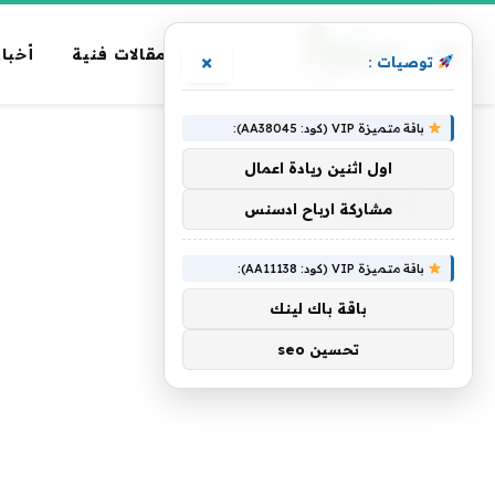
مقالات فنية
أخبار
×
توصيات :
باقة متميزة VIP (كود: AA38045):
الرئيسية
»
جذري
اول اثنين ريادة اعمال
جذري
مشاركة ارباح ادسنس
باقة متميزة VIP (كود: AA11138):
باقة باك لينك
تحسين seo