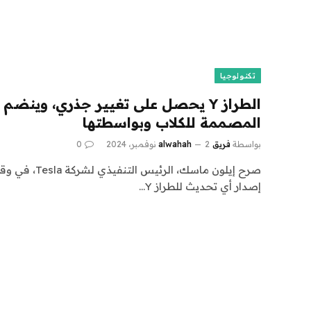
تكنولوجيا
الطراز Y يحصل على تغيير جذري، وينض
المصممة للكلاب وبواسطتها
بواسطة
فريق alwahah
2 نوفمبر، 2024
0
صرح إيلون ماسك، 
إصدار أي تحديث للطراز Y…