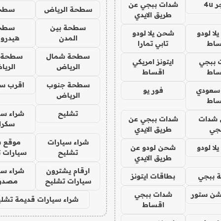
4u
شدات ببجي عن
سطحة الرياض
سطح
طريق الايدي
سطحة بين
سطح
ا لودو
شحن يلا لودو
المدن
هيدرو
ساط
تابي تمارا
سطحة شمال
سطحة 
 ببجي
ايتونز امريكي
الرياض
الري
ساط
اقساط
سطحة جنوب
اقرب س
 سعودي
فور يو
الرياض
ساط
تشليح
شراء سي
شدات
شدات ببجي عن
سكرا
جي
طريق الايدي
شراء سيارات
موقع ش
ا لودو
شحن لودو عن
تشليح
سيارات 
طريق الايدي
ارقام يشترون
شراء سي
 ببجي
بطاقات ايتونز
سيارات تشليح
مصدو
شن ستور
شدات ببجي
شراء سيارات قديمة تشلي
اقساط