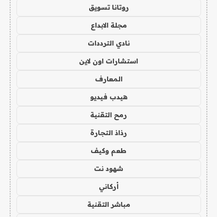
روتانا تسويق
مجلة الابداع
نادي الترددات
استشارات اون لاين
المعارف
هيدب فيديو
رمح التقنية
رذاذ التجارة
طعم وكيف
شهود نت
أركاني
مباشر التقنية