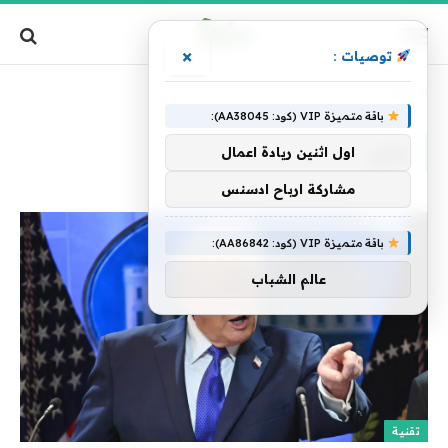
×
توصيات :
الرئيسية
»
حكم
باقة متميزة VIP (كود: AA38045):
حكم
اول اثنين ريادة اعمال
مشاركة ارباح ادسنس
باقة متميزة VIP (كود: AA86842):
عالم الشباب
تقنية