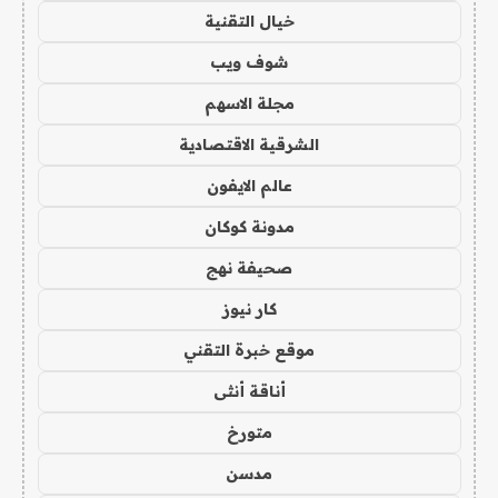
خيال التقنية
شوف ويب
مجلة الاسهم
الشرقية الاقتصادية
عالم الايفون
مدونة كوكان
صحيفة نهج
كار نيوز
موقع خبرة التقني
أناقة أنثى
متورخ
مدسن