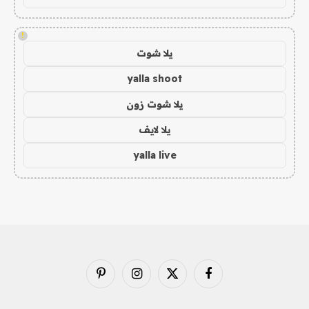
!
يلا شوت
yalla shoot
يلا شوت زون
يلا لايف
yalla live
فيسبوك
X
الانستغرام
بينتيريست
(Twitter)