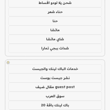
شحن يلا لودو اقساط
حناء شعر
حنا
ماتشا
شاي ماتشا
شدات ببجي تمارا
!
خدمات الباك لينك والجيست
نشر جيست بوست
guest post مقال ضيف
سوق العرب
باك لينك باقة 20