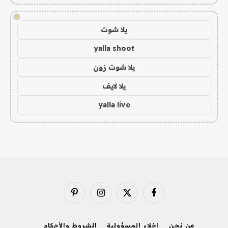
!
يلا شوت
yalla shoot
يلا شوت زون
يلا لايف
yalla live
فيسبوك
X
الانستغرام
بينتيريست
(Twitter)
من نحن
إخلاء المسؤولية
الشروط والأحكام