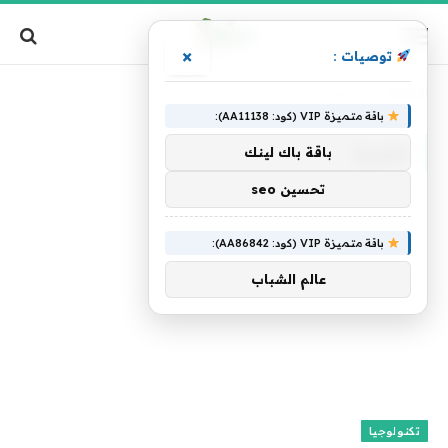
×
توصيات :
الرئيسية
»
خضرة
باقة متميزة VIP (كود: AA11138):
خضرة
باقة باك لينك
تحسين seo
باقة متميزة VIP (كود: AA86842):
عالم الشباب
تكنولوجيا