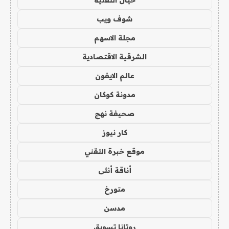
خيال التقنية
شوف ويب
مجلة الاسهم
الشرقية الاقتصادية
عالم الايفون
مدونة كوكان
صحيفة نهج
كار نيوز
موقع خبرة التقني
أناقة أنثى
متورخ
مدسن
روتانا تسويق