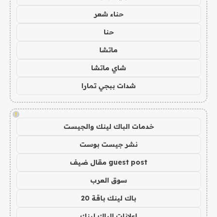
حناء شعر
حنا
ماتشا
شاي ماتشا
شدات ببجي تمارا
!
خدمات الباك لينك والجيست
نشر جيست بوست
guest post مقال ضيف
سوق العرب
باك لينك باقة 20
اعلانات الباك لينك