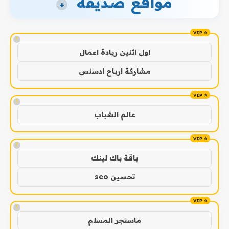
مواقع صديقة
+
!
اول اثنين ريادة اعمال
مشاركة ارباح ادسنس
!
عالم الشباب
!
باقة باك لينك
تحسين seo
!
ماسنجر المسلم