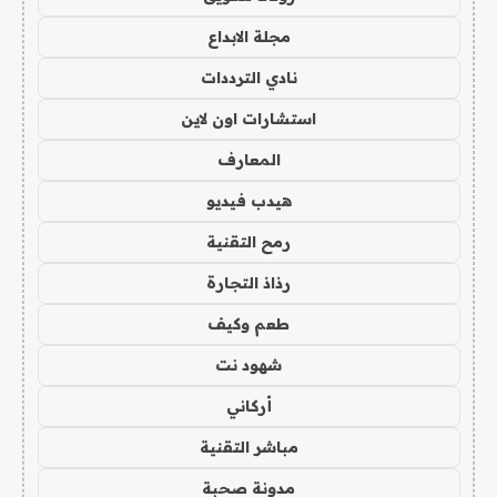
مجلة الابداع
نادي الترددات
استشارات اون لاين
المعارف
هيدب فيديو
رمح التقنية
رذاذ التجارة
طعم وكيف
شهود نت
أركاني
مباشر التقنية
مدونة صحبة