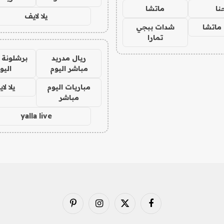
نا
ماتشا
يلا لايف
ماتشا
شدات ببجي
تمارا
ريال مدريد
برشلونة 
مباشر اليوم
اليو
مباريات اليوم
يلا لا
مباشر
yalla live
فيسبوك
X
الانستغرام
بينتيريست
(Twitter)