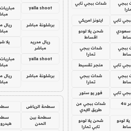
 ببجي
شدات ببجي تابي
yalla shoot
مباريات 
ارا
مباش
جي تابي
ايتونز امريكي
برشلونة مباشر
ريال م
 سعودي
شحن يلا لودو
مباش
ساط
اقساط
ريال مدريد
يلا ش
 ببجي
شدات ببجي
مباشر
ساط
تمارا
yalla shoot
مباريات 
جي تابي
متجر تقسيط
مباش
 ببجي
شدات ببجي
برشلونة مباشر
ريال م
ساط
تمارا
مباش
جي تابي
فور يو ستور
4u
شدات ببجي عن
سطحة الرياض
سطح
طريق الايدي
سطحة بين
سطح
ا لودو
شحن يلا لودو
المدن
هيدرو
ساط
تابي تمارا