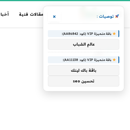
مقالات فنية
أخبار
×
توصيات :
باقة متميزة VIP (كود: AA86842):
الرئيسية
»
دش
عالم الشباب
دش
باقة متميزة VIP (كود: AA11138):
باقة باك لينك
تحسين seo