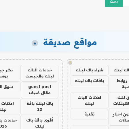
مواقع صديقة
+
!
اك لينك
شراء باك لينك
خدمات الباك
نشر ج
لينك والجيست
بوس
روابط
باقات باك لينك
ية
guest post
سوق ال
مقال ضيف
 لنك،
اعلانات الباك
كلينكات
لينك
باك لينك باقة
اعلانات 
20
لين
ن اخبار
تقنية
صالات
أقوى باقة باك
خدمات با
لينك
026