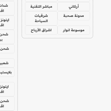
شدات
أركاني
مباشر التقنية
اق
مدونة صحبة
شرقيات
ايتونز
السياحة
اق
موسوعة انوار
اشراق الأرباح
شحن 
بب
شحن يل
شعبية
بلايستي
ايتونز
اق
شحن يل
اق