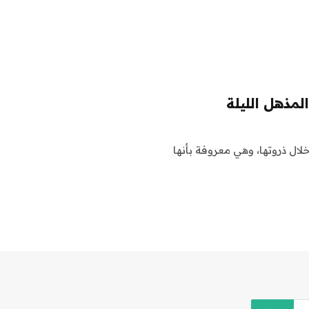
 إلى 25 نيزكًا في الساعة خلال ذروتها، وهي معروفة بأنها