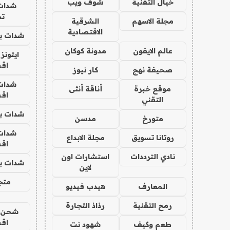
خيال التقنية
شوف ويب
شدات
تم
مجلة الاسهم
الشرقية
الاقتصادية
شدات بب
عالم الايفون
مدونة كوكان
ايتونز
اق
صحيفة نهج
كار نيوز
شدات
موقع خبرة
أناقة أنثى
اق
التقني
شدات بب
متورخ
مدسن
شدات
روتانا تسويق
مجلة الابداع
اق
نادي الترددات
استشارات اون
شدات بب
لاين
متجر 
المعارف
هيدب فيديو
رمح التقنية
رذاذ التجارة
شحن يل
اق
طعم وكيف
شهود نت