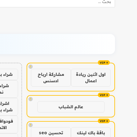
!
شراء ب
اول اثنين ريادة
مشاركة ارباح
اعمال
ادسنس
شراء 
نص
!
اشراق
عالم الشباب
شراء با
فودوافو
!
الات
باقة باك لينك
تحسين seo