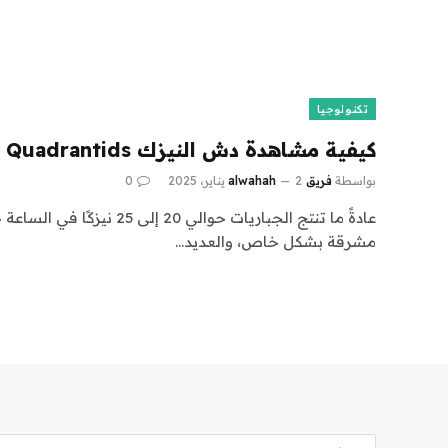
تكنولوجيا
كيفية مشاهدة دش النيزك Quadrantids المذهل الليلة
بواسطة
فريق alwahah
2 يناير، 2025
0
عادةً ما تنتج الجباريات حوالي 20
مشرقة بشكل خاص، والعديد…