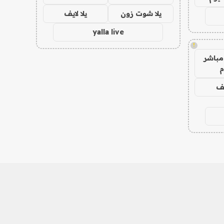
يلا شوت زون
يلا لايف
yalla live
!
مباشر
م
يف