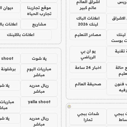
دريس
اشراق العالم
عالم كبير
موقع تجاربنا
ديوان ا
تجارب الحياه
الاشراق
اعلانات الباك
لينك 2026
مشاريع
اعلانات ب
لينك
مصادر التعليم
اعلانات باكلينك
 بوست
تقنية
يو ان بي
الرياضي
يلا شوت
a shoot
 حالة
اخبار 24 ساعة
مباريات اليوم
برشلونة 
عليم
مباشر
 فنون
صحيفة العالم
ريال مدريد
يلا ش
فيه
مباشر
yalla shoot
مباريات 
!
مباش
 ببجي
شدات ببجي
ريال مدريد
يلا ش
ساط
تمارا
مباشر