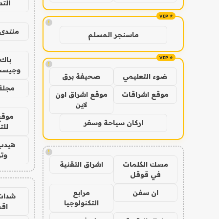
الت
!
منتدى 
ماسنجر المسلم
باك 
!
وجيست
ضوء التعليمي
صحيفة برق
مجلة 
موقع اشراقات
موقع اشراق اون
لاين
موقع
اركان سياحة وسفر
للت
هيدب
!
وتر
مسك الكلمات
اشراق التقنية
في قوقل
ان سفن
مرابع
شدات
التكنولوجيا
اق