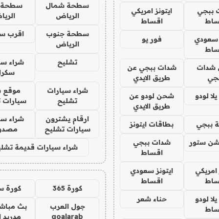
سطحة شمال
سطحة 
 ببجي
ايتونز امريكي
الرياض
الري
ساط
اقساط
سطحة جنوب
اقرب س
 سعودي
فور يو
الرياض
ساط
تشليح
شراء سي
شدات
شدات ببجي عن
سكرا
جي
طريق الايدي
شراء سيارات
موقع ش
ا لودو
شحن لودو عن
تشليح
سيارات 
طريق الايدي
ارقام يشترون
شراء سي
 ببجي
بطاقات ايتونز
سيارات تشليح
مصدو
شن ستور
شدات ببجي
شراء سيارات قديمة تشلي
اقساط
 امريكي
ايتونز سعودي
ساط
اقساط
كورة 365
كورة س
ا لودو
حناء شعر
جول العرب
بث مباشر
ساط
goalarab
مدريد ا