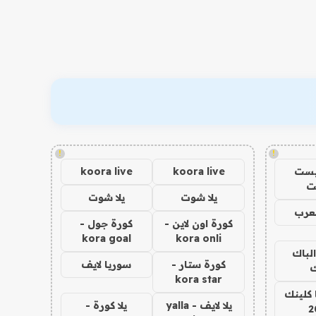
!
!
يست
koora live
koora live
ت
يلا شوت
يلا شوت
عرب
كورة اون لاين -
كورة جول -
kora goal
kora onli
الباك
كورة ستار -
سوريا لايف
ك
kora star
 كلينك
يلا لايف - yalla
يلا كورة -
2