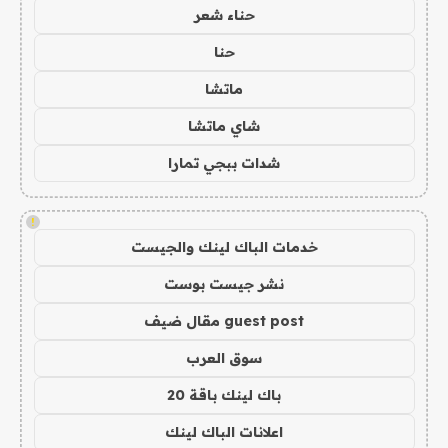
حناء شعر
حنا
ماتشا
شاي ماتشا
شدات ببجي تمارا
!
خدمات الباك لينك والجيست
نشر جيست بوست
guest post مقال ضيف
سوق العرب
باك لينك باقة 20
اعلانات الباك لينك