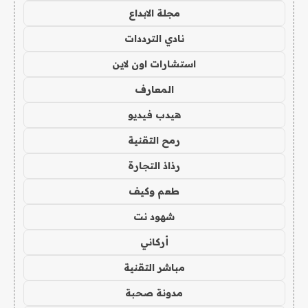
مجلة الابداع
نادي الترددات
استشارات اون لاين
المعارف
هيدب فيديو
رمح التقنية
رذاذ التجارة
طعم وكيف
شهود نت
أركاني
مباشر التقنية
مدونة صحبة