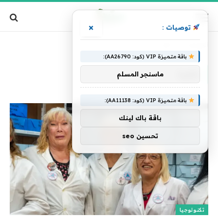
×
توصيات :
الرئيسية
»
ذاكرة
باقة متميزة VIP (كود: AA26790):
ذاكرة
ماسنجر المسلم
باقة متميزة VIP (كود: AA11138):
باقة باك لينك
تحسين seo
تكنولوجيا