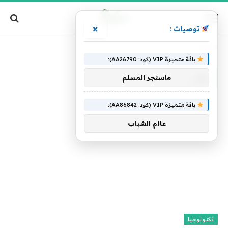
×
توصيات :
الرئيسية
»
رأى
باقة متميزة VIP (كود: AA26790):
رأى
ماسنجر المسلم
باقة متميزة VIP (كود: AA86842):
عالم الشباب
تكنولوجيا