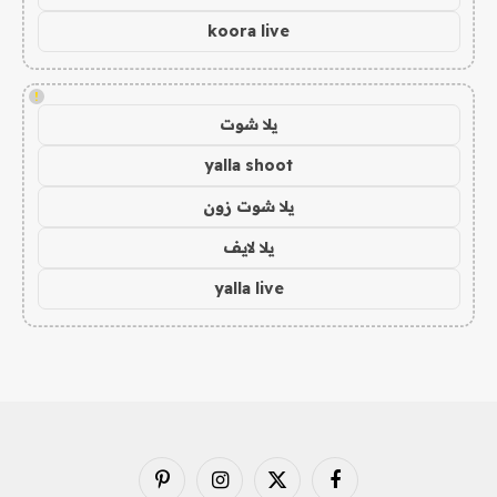
koora live
!
يلا شوت
yalla shoot
يلا شوت زون
يلا لايف
yalla live
فيسبوك
X
الانستغرام
بينتيريست