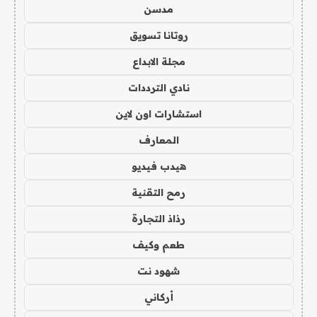
مدسن
روتانا تسويق
مجلة الابداع
نادي الترددات
استشارات اون لاين
المعارف
هيدب فيديو
رمح التقنية
رذاذ التجارة
طعم وكيف
شهود نت
أركاني