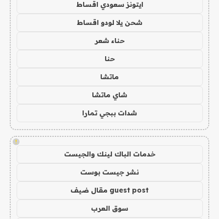
ايتونز سعودي اقساط
شحن يلا لودو اقساط
حناء شعر
حنا
ماتشا
شاي ماتشا
شدات ببجي تمارا
!
خدمات الباك لينك والجيست
نشر جيست بوست
guest post مقال ضيف
سوق العرب