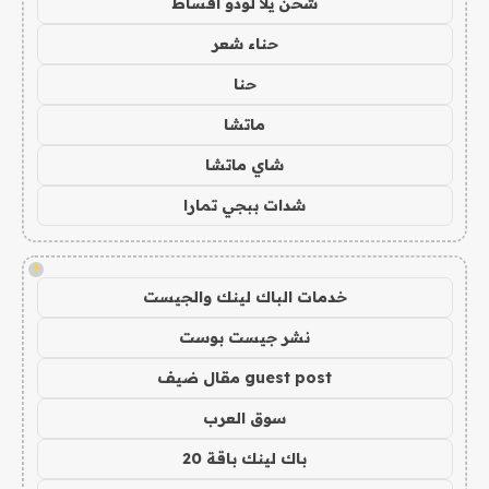
شحن يلا لودو اقساط
حناء شعر
حنا
ماتشا
شاي ماتشا
شدات ببجي تمارا
!
خدمات الباك لينك والجيست
نشر جيست بوست
guest post مقال ضيف
سوق العرب
باك لينك باقة 20