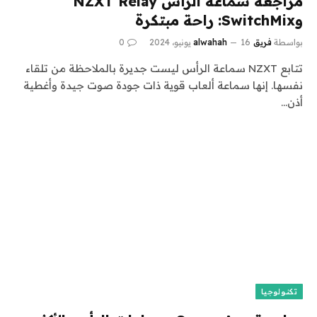
مراجعة سماعة الرأس NZXT Relay
وSwitchMix: راحة مبتكرة
بواسطة
فريق alwahah
16 يونيو، 2024
0
تتابع NZXT سماعة الرأس ليست جديرة بالملاحظة من تلقاء
نفسها. إنها سماعة ألعاب قوية ذات جودة صوت جيدة وأغطية
أذن…
تكنولوجيا