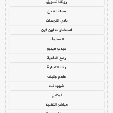
روتانا تسويق
مجلة الابداع
نادي الترددات
استشارات اون لاين
المعارف
هيدب فيديو
رمح التقنية
رذاذ التجارة
طعم وكيف
شهود نت
أركاني
مباشر التقنية