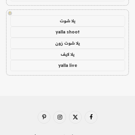
!
يلا شوت
yalla shoot
يلا شوت زون
يلا لايف
yalla live
فيسبوك
X
الانستغرام
بينتيريست
(Twitter)