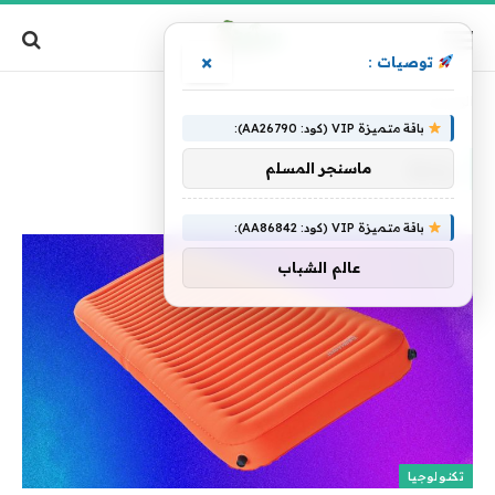
×
توصيات :
الرئيسية
»
راحة
باقة متميزة VIP (كود: AA26790):
راحة
ماسنجر المسلم
باقة متميزة VIP (كود: AA86842):
عالم الشباب
تكنولوجيا