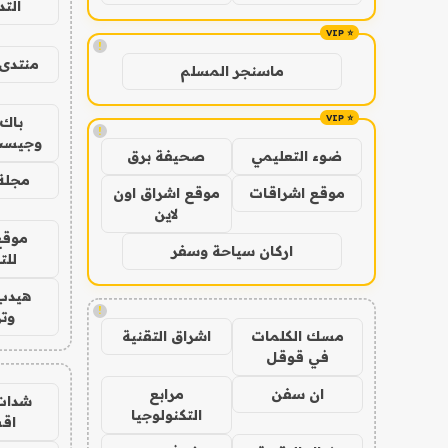
الت
!
منتدى 
ماسنجر المسلم
باك 
!
وجيست
ضوء التعليمي
صحيفة برق
مجلة 
موقع اشراقات
موقع اشراق اون
لاين
موقع
اركان سياحة وسفر
للت
هيدب
!
وتر
مسك الكلمات
اشراق التقنية
في قوقل
ان سفن
مرابع
شدات
التكنولوجيا
اق