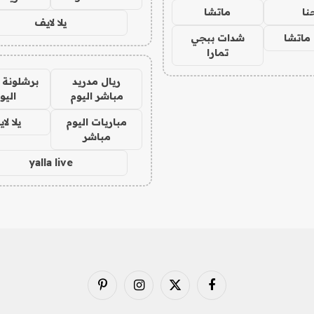
نا
ماتشا
يلا لايف
ماتشا
شدات ببجي
تمارا
ريال مدريد
برشلونة 
مباشر اليوم
اليو
مباريات اليوم
يلا لا
مباشر
yalla live
فيسبوك
X
الانستغرام
بينتيريست
(Twitter)