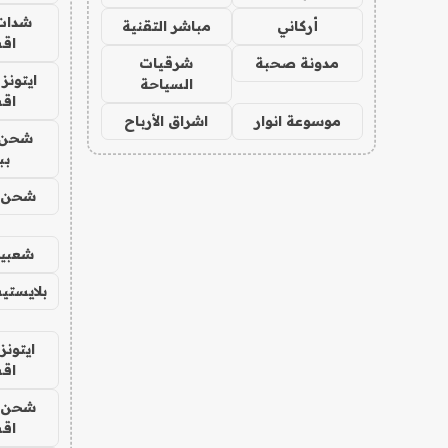
شدات
أركاني
مباشر التقنية
اق
مدونة صحبة
شرقيات
ايتونز
السياحة
اق
موسوعة انوار
اشراق الأرباح
شحن 
بب
شحن يل
شعبية
بلايستي
ايتونز
اق
شحن يل
اق