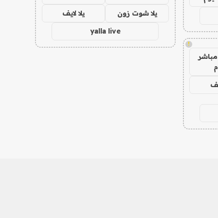
يلا شوت زون
يلا لايف
yalla live
!
مباشر
م
يف