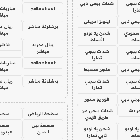
 ببجي
شدات ببجي تابي
yalla shoot
مباريات 
ارا
مباش
جي تابي
ايتونز امريكي
برشلونة مباشر
ريال م
 سعودي
شحن يلا لودو
مباش
ساط
اقساط
ريال مدريد
يلا ش
 ببجي
شدات ببجي
مباشر
ساط
تمارا
yalla shoot
مباريات 
جي تابي
متجر تقسيط
مباش
 ببجي
شدات ببجي
برشلونة مباشر
ريال م
ساط
تمارا
مباش
جي تابي
فور يو ستور
4u
شدات ببجي عن
سطحة الرياض
سطح
طريق الايدي
سطحة بين
سطح
ا لودو
شحن يلا لودو
المدن
هيدرو
ساط
تابي تمارا