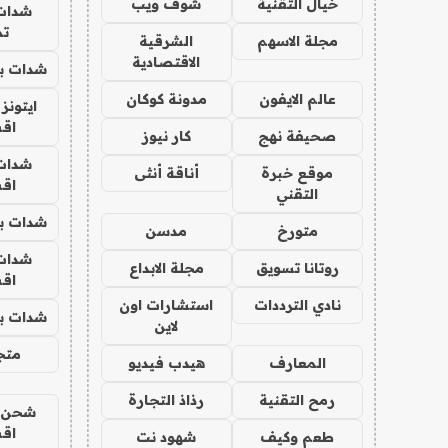
خيال التقنية
شوف ويب
شدات
تم
مجلة الاسهم
الشرقية
الاقتصادية
شدات بب
عالم الايفون
مدونة كوكان
ايتونز
اق
صحيفة نهج
كار نيوز
شدات
موقع خبرة
أناقة أنثى
اق
التقني
شدات بب
متورخ
مدسن
شدات
روتانا تسويق
مجلة الابداع
اق
نادي الترددات
استشارات اون
شدات بب
لاين
متجر 
المعارف
هيدب فيديو
رمح التقنية
رذاذ التجارة
شحن يل
اق
طعم وكيف
شهود نت