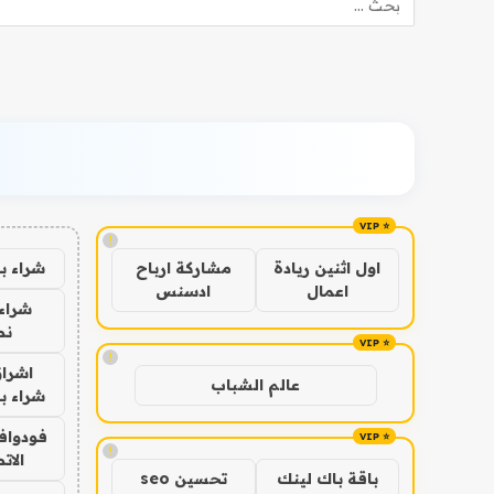
!
شراء ب
اول اثنين ريادة
مشاركة ارباح
اعمال
ادسنس
شراء 
نص
!
اشراق
عالم الشباب
شراء با
فودوافو
!
الات
باقة باك لينك
تحسين seo