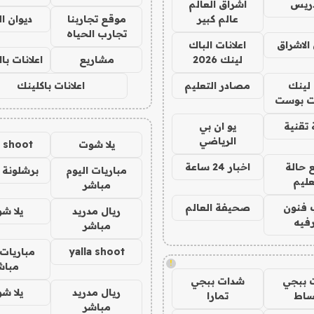
دريس
اشراق العالم
عالم كبير
موقع تجاربنا
ديوان ا
تجارب الحياه
الاشراق
اعلانات الباك
لينك 2026
مشاريع
اعلانات ب
لينك
مصادر التعليم
اعلانات باكلينك
 بوست
تقنية
يو ان بي
الرياضي
يلا شوت
a shoot
 حالة
اخبار 24 ساعة
مباريات اليوم
برشلونة 
عليم
مباشر
 فنون
صحيفة العالم
ريال مدريد
يلا ش
فيه
مباشر
yalla shoot
مباريات 
!
مباش
 ببجي
شدات ببجي
ريال مدريد
يلا ش
ساط
تمارا
مباشر