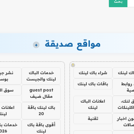
مواقع صديقة
+
!
اك لينك
شراء باك لينك
خدمات الباك
نشر ج
لينك والجيست
بوس
روابط
باقات باك لينك
ية
guest post
سوق ال
مقال ضيف
 لنك،
اعلانات الباك
كلينكات
لينك
باك لينك باقة
اعلانات 
20
لين
ن اخبار
تقنية
صالات
أقوى باقة باك
خدمات با
لينك
026