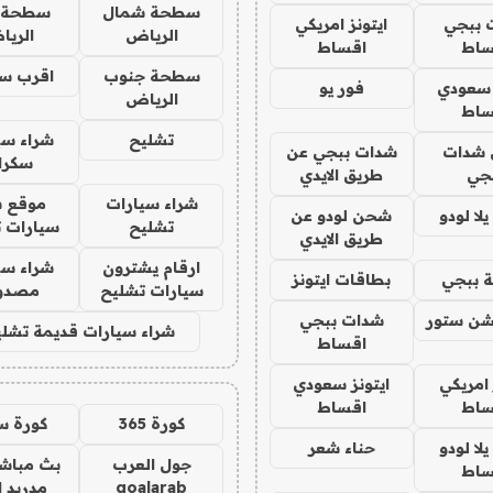
سطحة شمال
سطحة 
 ببجي
ايتونز امريكي
الرياض
الري
ساط
اقساط
سطحة جنوب
اقرب س
 سعودي
فور يو
الرياض
ساط
تشليح
شراء سي
شدات
شدات ببجي عن
سكرا
جي
طريق الايدي
شراء سيارات
موقع ش
ا لودو
شحن لودو عن
تشليح
سيارات 
طريق الايدي
ارقام يشترون
شراء سي
 ببجي
بطاقات ايتونز
سيارات تشليح
مصدو
شن ستور
شدات ببجي
شراء سيارات قديمة تشلي
اقساط
 امريكي
ايتونز سعودي
ساط
اقساط
كورة 365
كورة س
ا لودو
حناء شعر
جول العرب
بث مباشر
ساط
goalarab
مدريد ا