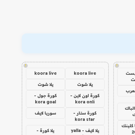
!
!
يست
koora live
koora live
ت
يلا شوت
يلا شوت
عرب
كورة اون لاين -
كورة جول -
kora goal
kora onli
الباك
كورة ستار -
سوريا لايف
ك
kora star
 كلينك
يلا لايف - yalla
يلا كورة -
2