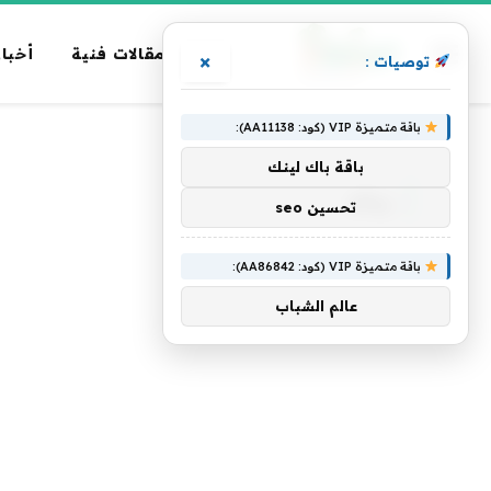
مقالات فنية
أخبار
×
توصيات :
باقة متميزة VIP (كود: AA11138):
الرئيسية
»
روكو
باقة باك لينك
روكو
تحسين seo
باقة متميزة VIP (كود: AA86842):
عالم الشباب