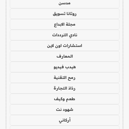
مدسن
روتانا تسويق
مجلة الابداع
نادي الترددات
استشارات اون لاين
المعارف
هيدب فيديو
رمح التقنية
رذاذ التجارة
طعم وكيف
شهود نت
أركاني