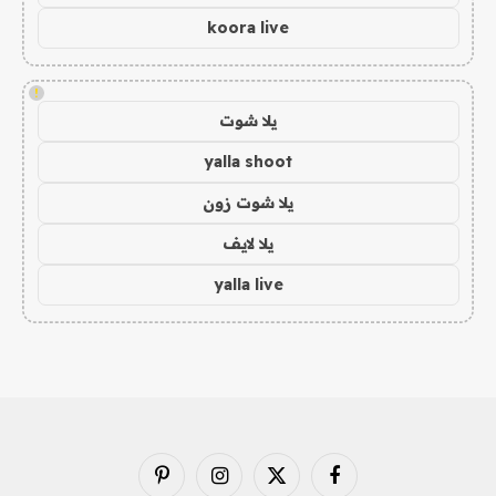
koora live
!
يلا شوت
yalla shoot
يلا شوت زون
يلا لايف
yalla live
فيسبوك
X
الانستغرام
بينتيريست