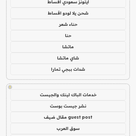
ايتونز سعودي اقساط
شحن يلا لودو اقساط
حناء شعر
حنا
ماتشا
شاي ماتشا
شدات ببجي تمارا
!
خدمات الباك لينك والجيست
نشر جيست بوست
guest post مقال ضيف
سوق العرب