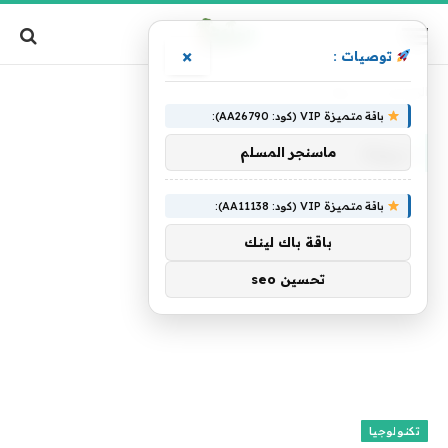
×
توصيات :
الرئيسية
»
سهلة
باقة متميزة VIP (كود: AA26790):
سهلة
ماسنجر المسلم
باقة متميزة VIP (كود: AA11138):
باقة باك لينك
تحسين seo
تكنولوجيا