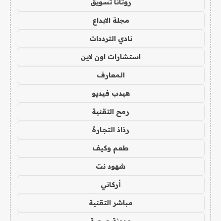
روتانا تسويق
مجلة الابداع
نادي الترددات
استشارات اون لاين
المعارف
هيدب فيديو
رمح التقنية
رذاذ التجارة
طعم وكيف
شهود نت
أركاني
مباشر التقنية