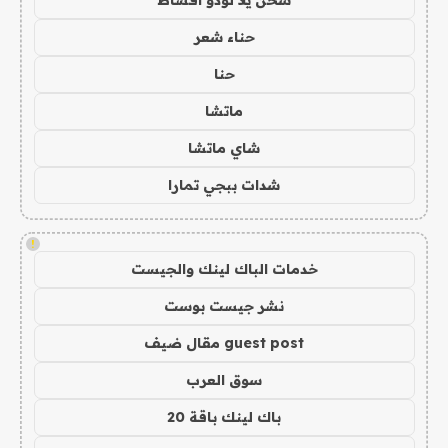
شحن يلا لودو اقساط
حناء شعر
حنا
ماتشا
شاي ماتشا
شدات ببجي تمارا
!
خدمات الباك لينك والجيست
نشر جيست بوست
guest post مقال ضيف
سوق العرب
باك لينك باقة 20