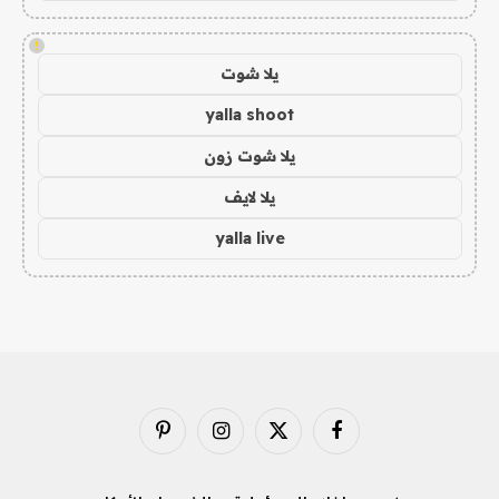
!
يلا شوت
yalla shoot
يلا شوت زون
يلا لايف
yalla live
فيسبوك
X
الانستغرام
بينتيريست
(Twitter)