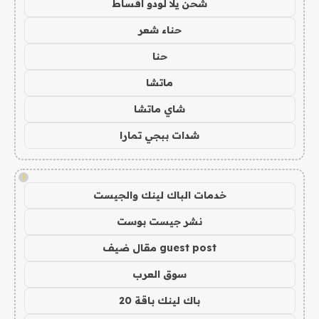
شحن يلا لودو اقساط
حناء شعر
حنا
ماتشا
شاي ماتشا
شدات ببجي تمارا
!
خدمات الباك لينك والجيست
نشر جيست بوست
guest post مقال ضيف
سوق العرب
باك لينك باقة 20