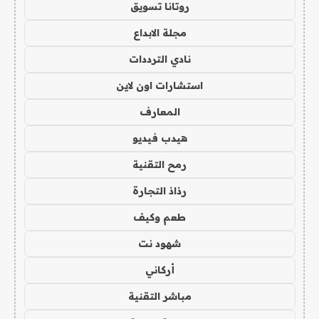
روتانا تسويق
مجلة الابداع
نادي الترددات
استشارات اون لاين
المعارف
هيدب فيديو
رمح التقنية
رذاذ التجارة
طعم وكيف
شهود نت
أركاني
مباشر التقنية