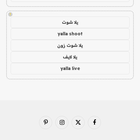
!
يلا شوت
yalla shoot
يلا شوت زون
يلا لايف
yalla live
فيسبوك
X
الانستغرام
بينتيريست
(Twitter)