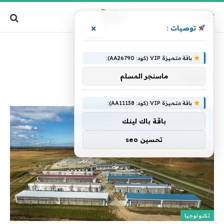
×
توصيات :
الرئيسية
»
سوءا
باقة متميزة VIP (كود: AA26790):
سوءا
ماسنجر المسلم
باقة متميزة VIP (كود: AA11138):
باقة باك لينك
تحسين seo
تكنولوجيا