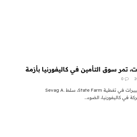
ت، تمر سوق التأمين في كاليفورنيا بأزمة
0
ردًا على أسئلة WIRED حول التغييرات في تغطية State Farm، سلط Sevag A.