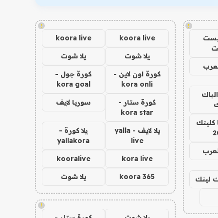
!
!
يست
koora live
koora live
ت
يلا شوت
يلا شوت
عرب
كورة اون لاين -
كورة جول -
kora goal
kora onli
الباك
كورة ستار -
سوريا لايف
ك
kora star
 كلينك
يلا لايف - yalla
يلا كورة -
2
yallakora
live
لعرب
kooralive
kora live
koora 365
يلا شوت
اك لينك
!
يلا شوت
كورة ستار -