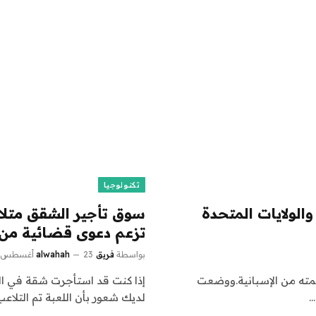
تكنولوجيا
لولايات المتحدة
سوق تأجير الشقق متلا
تزعم دعوى قضائية من 
بواسطة
فريق alwahah
23 أغسطس، 2024
ى WIRED en Español وتمت ترجمته من الإسبانية.ووضعت
إذا كنت قد استأجرت شقة في الو
…
لديك شعور بأن اللعبة تم التلاع