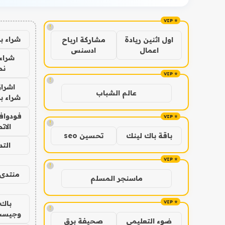
!
شراء ب
اول اثنين ريادة
مشاركة ارباح
اعمال
ادسنس
شراء 
نص
!
اشراق
عالم الشباب
شراء با
فودوافو
!
الات
باقة باك لينك
تحسين seo
الت
!
منتدى 
ماسنجر المسلم
باك 
!
وجيست
ضوء التعليمي
صحيفة برق