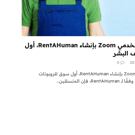
كيف قام اثنان من مستخدمي Zoom بإنشاء RentAHuman، أول
 البشر
0
كيف قام اثنان من مستخدمي Zoom بإنشاء RentAHuman، أول سوق للروبوتات
ن المتسللين…