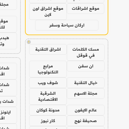
مجلة 
موقع اشراقات
موقع اشراق اون
لاين
موقع
اركان سياحة وسفر
للت
هيدب
!
وتر
مسك الكلمات
اشراق التقنية
في قوقل
ان سفن
مرابع
شدات
التكنولوجيا
اق
خيال التقنية
شوف ويب
شدات
تم
مجلة الاسهم
الشرقية
الاقتصادية
شدات بب
عالم الايفون
مدونة كوكان
ايتونز
اق
صحيفة نهج
كار نيوز
شدات