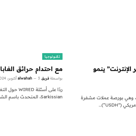
تكنولوجيا
الإنترنت” ينمو
مع احتدام حرائق الغابا
بواسطة
فريق alwahah
3 أكتوبر، 2024
Sarkissian، المتحدث باسم الشركة في كاليفورنيا، الضوء…
ر إضافة خدمة اتصالات داخلية تُعرف باسم “ChatMe”، وهي بورصة عملات مشفرة