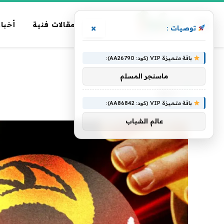
مقالات فنية
أخبار
×
توصيات :
باقة متميزة VIP (كود: AA26790):
الرئيسية
»
سوق
ماسنجر المسلم
سوق
باقة متميزة VIP (كود: AA86842):
عالم الشباب