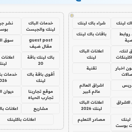
!
اك لينك
شراء باك لينك
خدمات الباك
نشر ج
لينك والجيست
بوس
روابط
باقات باك لينك
ية
guest post
سوق ال
مقال ضيف
 لنك،
اعلانات الباك
كلينكات
لينك
باك لينك باقة
اعلانات 
20
لين
ن اخبار
تقنية
صالات
أقوى باقة باك
خدمات با
لينك
026
دريس
اشراق العالم
عالم كبير
موقع تجاربنا
ديوان ا
تجارب الحياه
الاشراق
اعلانات الباك
لينك 2026
مشاريع
اعلانات ب
لينك
مصادر التعليم
اعلانات باكلينك
 بوست