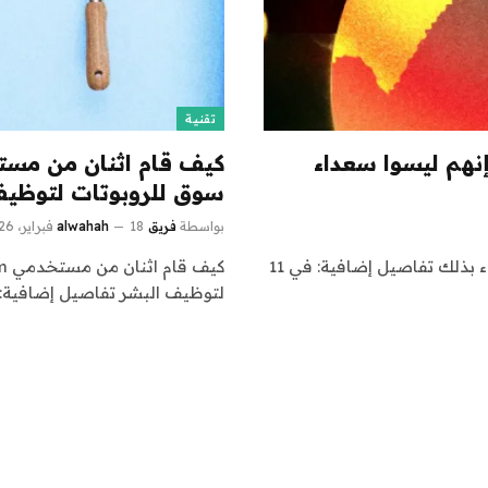
تقنية
إنهم ليسوا سعداء
سوق للروبوتات لتوظيف
بواسطة
فريق alwahah
18 فبراير، 2026
فلاسفة سوق التنبؤ حصلوا على ما أرادوا. إنهم ليسوا سعداء بذلك تفاصيل إضافية: في 11
لتوظيف البشر تفاصيل إضافية: وفقًا لـ RentAHuman، فإ