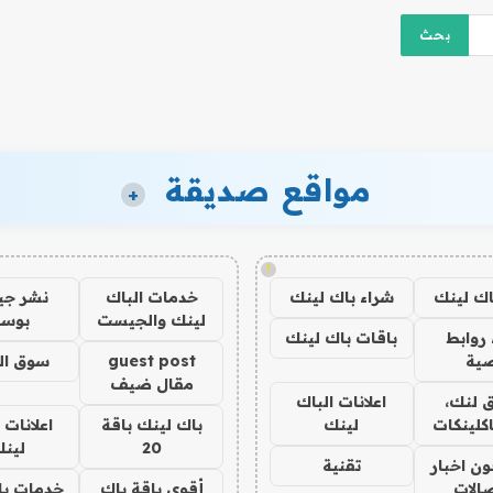
مواقع صديقة
+
!
اك لينك
شراء باك لينك
خدمات الباك
نشر ج
لينك والجيست
بوس
روابط
باقات باك لينك
ية
guest post
سوق ال
مقال ضيف
 لنك،
اعلانات الباك
كلينكات
لينك
باك لينك باقة
اعلانات 
20
لين
ن اخبار
تقنية
صالات
أقوى باقة باك
خدمات با