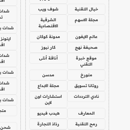
اق
خيال التقنية
شوف ويب
شدات
تم
مجلة الاسهم
الشرقية
الاقتصادية
شدات بب
عالم الايفون
مدونة كوكان
ايتونز
اق
صحيفة نهج
كار نيوز
شدات
موقع خبرة
أناقة أنثى
اق
التقني
شدات بب
متورخ
مدسن
شدات
روتانا تسويق
مجلة الابداع
اق
نادي الترددات
استشارات اون
شدات بب
لاين
متجر 
المعارف
هيدب فيديو
رمح التقنية
رذاذ التجارة
شحن يل