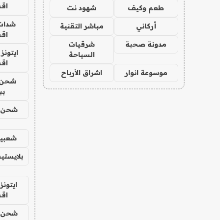
اق
طعم وكيف
شهود نت
شدات
أركاني
مباشر التقنية
اق
مدونة صحبة
شرقيات
ايتونز
السياحة
اق
موسوعة انوار
اشراق الأرباح
شحن 
بب
شحن يل
شعبية
بلايستي
ايتونز
اق
شحن يل