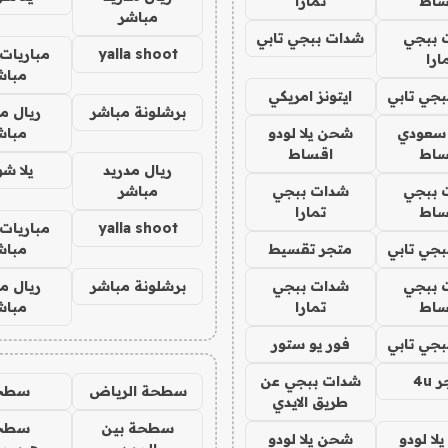
ساط
تمارا
مباشر
 ببجي
شدات ببجي تابي
yalla shoot
مباريات 
ارا
مباش
جي تابي
ايتونز امريكي
برشلونة مباشر
ريال م
 سعودي
شحن يلا لودو
مباش
ساط
اقساط
ريال مدريد
يلا ش
 ببجي
شدات ببجي
مباشر
ساط
تمارا
yalla shoot
مباريات 
جي تابي
متجر تقسيط
مباش
 ببجي
شدات ببجي
برشلونة مباشر
ريال م
ساط
تمارا
مباش
جي تابي
فور يو ستور
4u
شدات ببجي عن
سطحة الرياض
سطح
طريق الايدي
سطحة بين
سطح
ا لودو
شحن يلا لودو