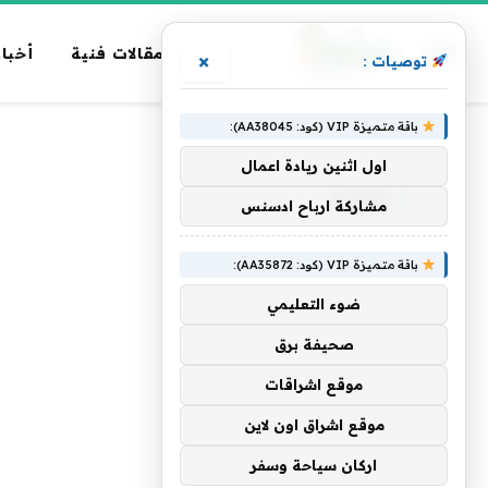
مقالات فنية
أخبار
×
توصيات :
باقة متميزة VIP (كود: AA38045):
الرئيسية
»
شقلبة
اول اثنين ريادة اعمال
شقلبة
مشاركة ارباح ادسنس
باقة متميزة VIP (كود: AA35872):
ضوء التعليمي
صحيفة برق
موقع اشراقات
موقع اشراق اون لاين
اركان سياحة وسفر