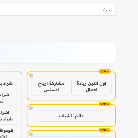
!
شراء ب
اول اثنين ريادة
مشاركة ارباح
اعمال
ادسنس
شراء 
نص
!
اشراق
عالم الشباب
شراء با
فودوافو
!
الات