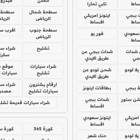
المدن
هيدرو
ساط
تابي تمارا
سطحة شمال
سطحة 
 ببجي
ايتونز امريكي
الرياض
الري
ساط
اقساط
سطحة جنوب
اقرب س
 سعودي
فور يو
الرياض
ساط
تشليح
شراء سي
شدات
شدات ببجي عن
سكرا
جي
طريق الايدي
شراء سيارات
موقع ش
ا لودو
شحن لودو عن
تشليح
سيارات 
طريق الايدي
ارقام يشترون
شراء سي
 ببجي
بطاقات ايتونز
سيارات تشليح
مصدو
شن ستور
شدات ببجي
شراء سيارات قديمة تشلي
اقساط
 امريكي
ايتونز سعودي
ساط
اقساط
كورة 365
كورة س
ا لودو
حناء شعر