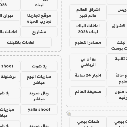
لينك
026
دريس
اشراق العالم
عالم كبير
موقع تجاربنا
ديوان ا
تجارب الحياه
الاشراق
اعلانات الباك
لينك 2026
مشاريع
اعلانات ب
لينك
مصادر التعليم
اعلانات باكلينك
 بوست
تقنية
يو ان بي
الرياضي
يلا شوت
a shoot
 حالة
اخبار 24 ساعة
مباريات اليوم
برشلونة 
عليم
مباشر
 فنون
صحيفة العالم
ريال مدريد
يلا ش
فيه
مباشر
yalla shoot
مباريات 
!
مباش
 ببجي
شدات ببجي
ريال مدريد
يلا ش