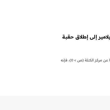
امير إلى إطلاق حقبة
ومع ذلك، بما أن هذه القوة يتم تطبيقها عند القدمين، بعيدًا عن مركز الكتلة (ص > 0)، فإنه