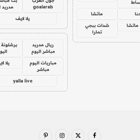
جول العرب
بث مباشر
ساط
goalarab
مدريد ا
نا
ماتشا
يلا لايف
ماتشا
شدات ببجي
تمارا
ريال مدريد
برشلونة 
مباشر اليوم
اليو
مباريات اليوم
يلا لا
مباشر
yalla live
فيسبوك
X
الانستغرام
بينتيريست