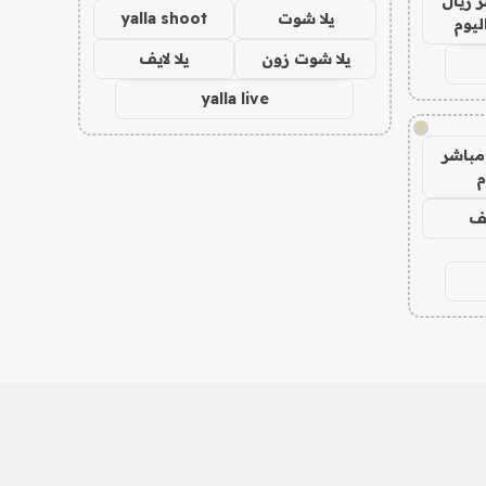
 ريال
يلا شوت
yalla shoot
ليوم
يلا شوت زون
يلا لايف
yalla live
!
مباشر
م
يف