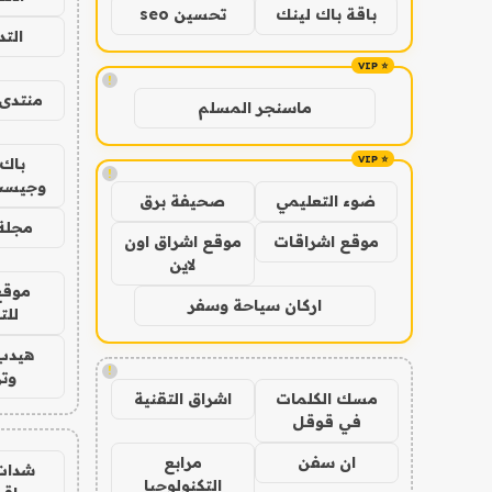
باقة باك لينك
تحسين seo
الت
!
منتدى 
ماسنجر المسلم
باك 
!
وجيست
ضوء التعليمي
صحيفة برق
مجلة 
موقع اشراقات
موقع اشراق اون
لاين
موقع
اركان سياحة وسفر
للت
هيدب
!
وتر
مسك الكلمات
اشراق التقنية
في قوقل
ان سفن
مرابع
شدات
التكنولوجيا