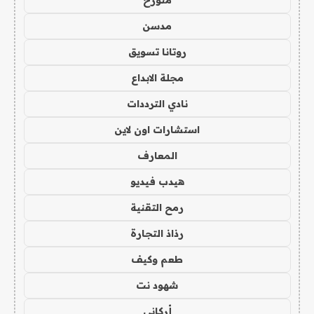
متورخ
مدسن
روتانا تسويق
مجلة الابداع
نادي الترددات
استشارات اون لاين
المعارف
هيدب فيديو
رمح التقنية
رذاذ التجارة
طعم وكيف
شهود نت
أركاني