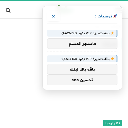
×
توصيات :
الرئيسية
»
صرف
باقة متميزة VIP (كود: AA26790):
صرف
ماسنجر المسلم
باقة متميزة VIP (كود: AA11138):
باقة باك لينك
تحسين seo
تكنولوجيا