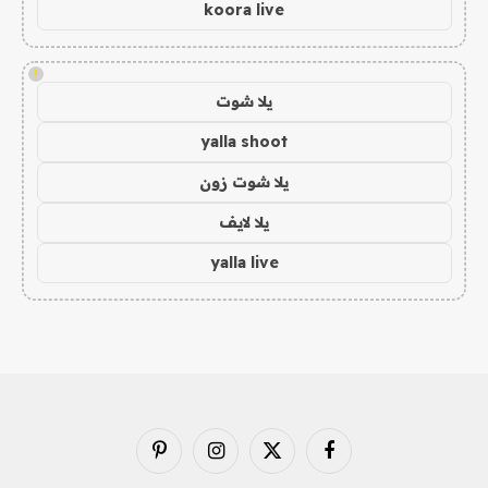
koora live
!
يلا شوت
yalla shoot
يلا شوت زون
يلا لايف
yalla live
فيسبوك
X
الانستغرام
بينتيريست
(Twitter)