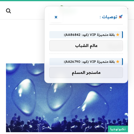
×
توصيات :
الرئيسية
»
ضربة
باقة متميزة VIP (كود: AA86842):
ضربة
عالم الشباب
باقة متميزة VIP (كود: AA26790):
ماسنجر المسلم
تكنولوجيا