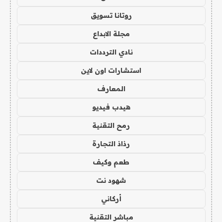
روتانا تسويق
مجلة الابداع
نادي الترددات
استشارات اون لاين
المعارف
هيدب فيديو
رمح التقنية
رذاذ التجارة
طعم وكيف
شهود نت
أركاني
مباشر التقنية