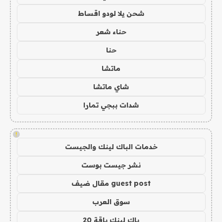
شحن يلا لودو اقساط
حناء شعر
حنا
ماتشا
شاي ماتشا
شدات ببجي تمارا
!
خدمات الباك لينك والجيست
نشر جيست بوست
guest post مقال ضيف
سوق العرب
باك لينك باقة 20