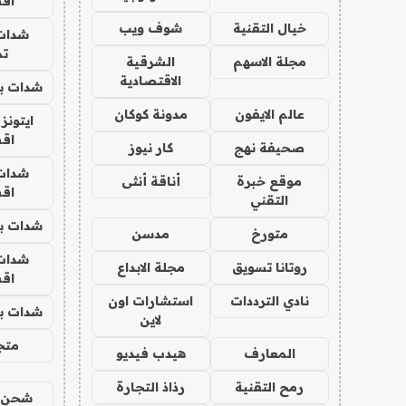
اق
خيال التقنية
شوف ويب
شدات
تم
مجلة الاسهم
الشرقية
الاقتصادية
شدات بب
عالم الايفون
مدونة كوكان
ايتونز
اق
صحيفة نهج
كار نيوز
شدات
موقع خبرة
أناقة أنثى
اق
التقني
شدات بب
متورخ
مدسن
شدات
روتانا تسويق
مجلة الابداع
اق
نادي الترددات
استشارات اون
شدات بب
لاين
متجر 
المعارف
هيدب فيديو
رمح التقنية
رذاذ التجارة
شحن يل