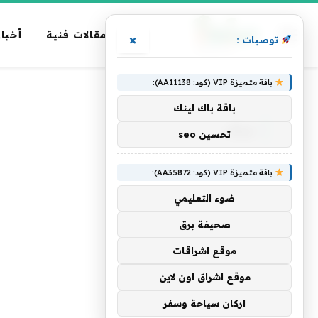
مقالات فنية
أخبار
×
توصيات :
باقة متميزة VIP (كود: AA11138):
الرئيسية
»
عرف
باقة باك لينك
عرف
تحسين seo
باقة متميزة VIP (كود: AA35872):
ضوء التعليمي
صحيفة برق
موقع اشراقات
موقع اشراق اون لاين
اركان سياحة وسفر