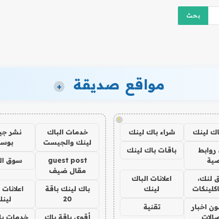
مواقع صديقة
+
!
اك لينك
شراء باك لينك
خدمات الباك
نشر ج
لينك والجيست
بوس
روابط
باقات باك لينك
ية
guest post
سوق ال
مقال ضيف
 لنك،
اعلانات الباك
كلينكات
لينك
باك لينك باقة
اعلانات 
20
لين
ن اخبار
تقنية
صالات
أقوى باقة باك
خدمات با