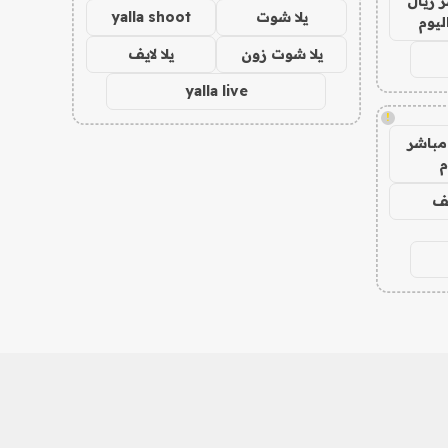
 ريال
يلا شوت
yalla shoot
ليوم
يلا شوت زون
يلا لايف
yalla live
!
مباشر
م
يف