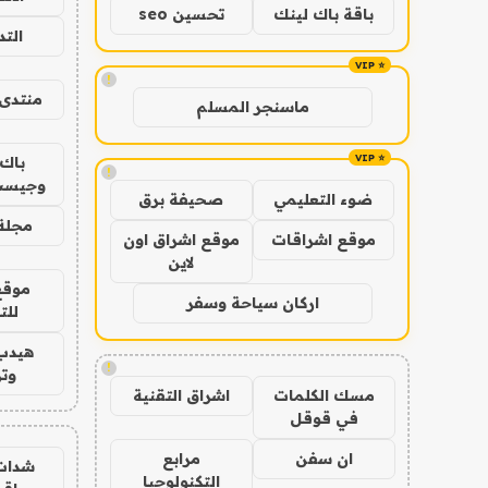
باقة باك لينك
تحسين seo
الت
!
منتدى 
ماسنجر المسلم
باك 
!
وجيست
ضوء التعليمي
صحيفة برق
مجلة 
موقع اشراقات
موقع اشراق اون
لاين
موقع
اركان سياحة وسفر
للت
هيدب
!
وتر
مسك الكلمات
اشراق التقنية
في قوقل
ان سفن
مرابع
شدات
التكنولوجيا