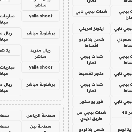
ساط
تمارا
مباشر
 ببجي
شدات ببجي تابي
yalla shoot
مباريات 
ارا
مباش
جي تابي
ايتونز امريكي
برشلونة مباشر
ريال م
 سعودي
شحن يلا لودو
مباش
ساط
اقساط
ريال مدريد
يلا ش
 ببجي
شدات ببجي
مباشر
ساط
تمارا
yalla shoot
مباريات 
جي تابي
متجر تقسيط
مباش
 ببجي
شدات ببجي
برشلونة مباشر
ريال م
ساط
تمارا
مباش
جي تابي
فور يو ستور
4u
شدات ببجي عن
سطحة الرياض
سطح
طريق الايدي
سطحة بين
سطح
ا لودو
شحن يلا لودو