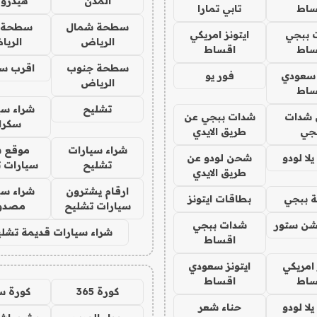
المدن
هيدرو
ساط
تابي تمارا
سطحة شمال
سطحة 
 ببجي
ايتونز امريكي
الرياض
الري
ساط
اقساط
سطحة جنوب
اقرب س
 سعودي
فور يو
الرياض
ساط
تشليح
شراء سي
شدات
شدات ببجي عن
سكرا
جي
طريق الايدي
شراء سيارات
موقع ش
ا لودو
شحن لودو عن
تشليح
سيارات 
طريق الايدي
ارقام يشترون
شراء سي
 ببجي
بطاقات ايتونز
سيارات تشليح
مصدو
شن ستور
شدات ببجي
شراء سيارات قديمة تشلي
اقساط
 امريكي
ايتونز سعودي
ساط
اقساط
كورة 365
كورة س
ا لودو
حناء شعر