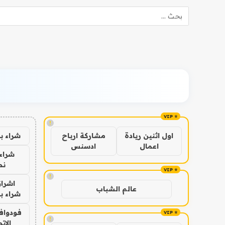
!
شراء ب
اول اثنين ريادة
مشاركة ارباح
اعمال
ادسنس
شراء 
نص
!
اشراق
عالم الشباب
شراء با
فودوافو
!
الات