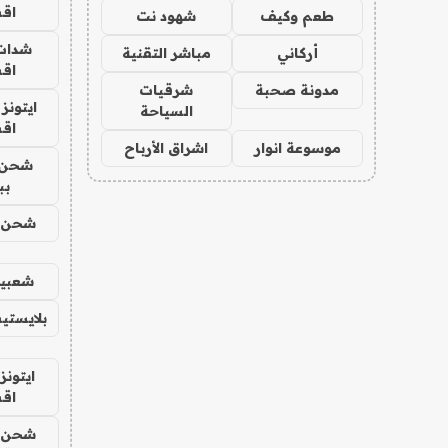
اق
طعم وكيف
شهود نت
شدات
أركاني
مباشر التقنية
اق
مدونة صحبة
شرقيات
ايتونز
السياحة
اق
موسوعة انوار
اشراق الأرباح
شحن 
بب
شحن يل
شعبية
بلايستي
ايتونز
اق
شحن يل