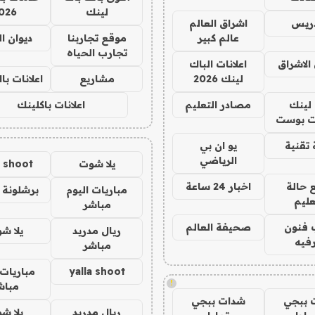
لينك
026
دريس
اشراق العالم
عالم كبير
موقع تجاربنا
ديوان ا
تجارب الحياه
الاشراق
اعلانات الباك
لينك 2026
مشاريع
اعلانات ب
لينك
مصادر التعليم
اعلانات باكلينك
 بوست
تقنية
يو ان بي
الرياضي
يلا شوت
a shoot
 حالة
اخبار 24 ساعة
مباريات اليوم
برشلونة 
عليم
مباشر
 فنون
صحيفة العالم
ريال مدريد
يلا ش
فيه
مباشر
yalla shoot
مباريات 
!
مباش
 ببجي
شدات ببجي
ريال مدريد
يلا ش