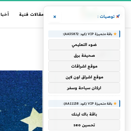
مقالات فنية
أخبار
×
توصيات :
باقة متميزة VIP (كود: AA35872):
الرئيسية
»
في
ضوء التعليمي
في
صحيفة برق
موقع اشراقات
موقع اشراق اون لاين
اركان سياحة وسفر
باقة متميزة VIP (كود: AA11138):
باقة باك لينك
تحسين seo