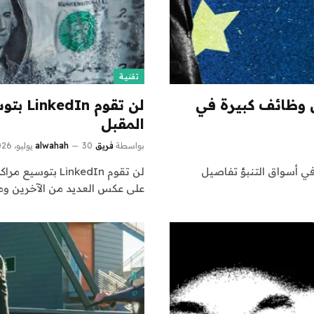
تقنية
DO يحصلون على وظائف كبيرة في
لن تقو
المقبل
بواسطة
فريق alwahah
30 يوليو، 2026
ئف كبيرة في أسواق التنبؤ تفاصيل
لن تقوم LinkedIn
على عكس العديد من الآخرين وم