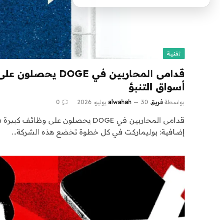
تقنية
قدامى المحاربين في GE
أسواق التنبؤ
بواسطة
فريق alwahah
30 يوليو، 2026
0
قدامى المحاربين في DOGE يحصلون على وظا
إضافية: بوليماركت في كل خطوة تخضع هذه الشركة…