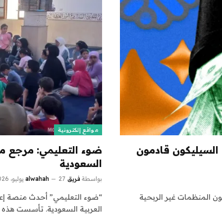
مواقع إلكترونية
 السيليكون قادمون
ضوء التعليمي: مرجع مهم
السعودية
بواسطة
فريق alwahah
27 يوليو، 2026
ون المنظمات غير الربحية
“ضوء التعليمي” أحدث منصة إع
العربية السعودية. تأسست هذه ا