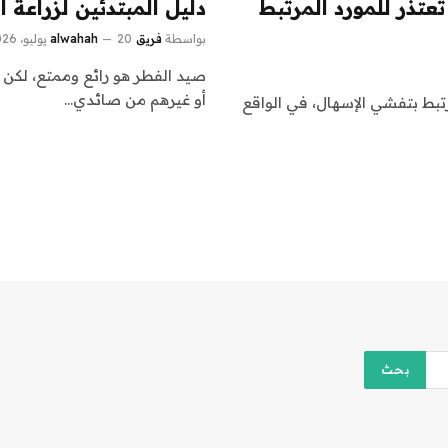
 تعتذر للمورد المرتبط
دليل المبتدئين لزراعة الف
بواسطة
فريق alwahah
20 يوليو، 2026
صيد الفطر هو رائع وممتع، لكن ه
أو غيرهم من صائدي…
لمرتبط بتفشي الإسهال، في الواقع