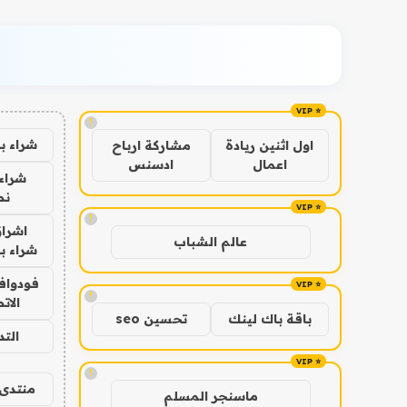
!
شراء ب
اول اثنين ريادة
مشاركة ارباح
اعمال
ادسنس
شراء 
نص
!
اشراق
عالم الشباب
شراء با
فودوافو
!
الات
باقة باك لينك
تحسين seo
الت
!
منتدى 
ماسنجر المسلم