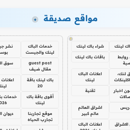
مواقع صديقة
+
!
اك لينك
شراء باك لينك
خدمات الباك
نشر ج
لينك والجيست
بوس
روابط
باقات باك لينك
ية
guest post
سوق ال
مقال ضيف
 لنك،
اعلانات الباك
كلينكات
لينك
باك لينك باقة
اعلانات 
20
لين
ن اخبار
تقنية
صالات
أقوى باقة باك
خدمات با
لينك
026
دريس
اشراق العالم
عالم كبير
موقع تجاربنا
ديوان ا
تجارب الحياه
الاشراق
اعلانات الباك