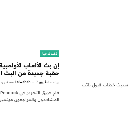
تكنولوجيا
حقبة جديدة من البث ا
بواسطة
فريق alwahah
7 أغسطس، 2024
Twitch الخاصة بها حيث ستبث خطاب قبول نائب
ق
المشاهدون والمراجعون مهتمين بمقاطع oop Dogg