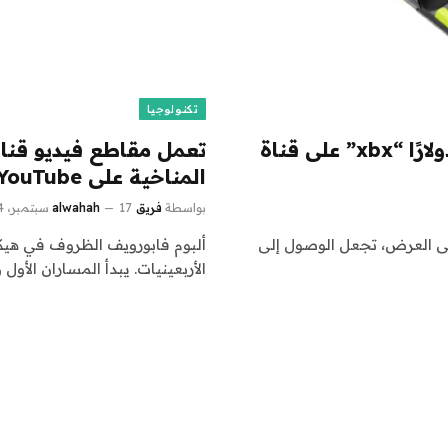
تكنولوجيا
نظارات Xreal الذكية الجديدة بقيمة 299 دولارًا “xbx” على قناة
المناخية على YouTube
بواسطة
فريق alwahah
17 سبتمبر، 2024
على العرض، تجعل الوصول إلى
ألبوم فابورويف الظروف في هيكو
الأربعينيات. يبدأ المساران الأول 