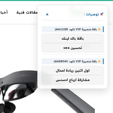
مقالات فنية
أخبار
×
توصيات :
باقة متميزة VIP (كود: AA11138):
الرئيسية
»
قناة
باقة باك لينك
قناة
تحسين seo
باقة متميزة VIP (كود: AA38045):
اول اثنين ريادة اعمال
مشاركة ارباح ادسنس