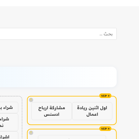
!
شراء ب
اول اثنين ريادة
مشاركة ارباح
اعمال
ادسنس
شراء 
نص
!
اشراق