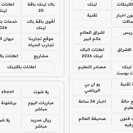
كلينكات
لينك
باك لينك باقة
اعلانات 
20
لين
ن اخبار
تقنية
صالات
أقوى باقة باك
خدمات با
لينك
026
دريس
اشراق العالم
عالم كبير
موقع تجاربنا
ديوان ا
تجارب الحياه
الاشراق
اعلانات الباك
لينك 2026
مشاريع
اعلانات ب
لينك
مصادر التعليم
اعلانات باكلينك
 بوست
تقنية
يو ان بي
الرياضي
يلا شوت
a shoot
 حالة
اخبار 24 ساعة
مباريات اليوم
برشلونة 
عليم
مباشر
 فنون
صحيفة العالم
ريال مدريد
يلا ش
فيه
مباشر