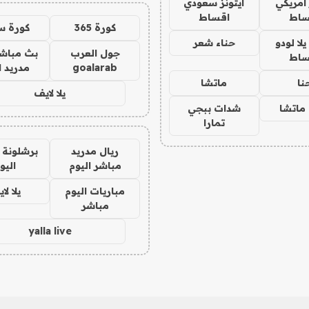
 امريكي
ايتونز سعودي
ساط
اقساط
كورة 365
كورة س
ا لودو
حناء شعر
جول العرب
بث مباشر
ساط
goalarab
مدريد ا
نا
ماتشا
يلا لايف
ماتشا
شدات ببجي
تمارا
ريال مدريد
برشلونة 
مباشر اليوم
اليو
مباريات اليوم
يلا لا
مباشر
yalla live