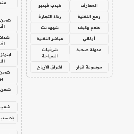
متجر 
المعارف
هيدب فيديو
رمح التقنية
رذاذ التجارة
شحن يل
اق
طعم وكيف
شهود نت
شدات
أركاني
مباشر التقنية
اق
مدونة صحبة
شرقيات
ايتونز
السياحة
اق
موسوعة انوار
اشراق الأرباح
شحن 
بب
شحن يل
شعبية
بلايستي