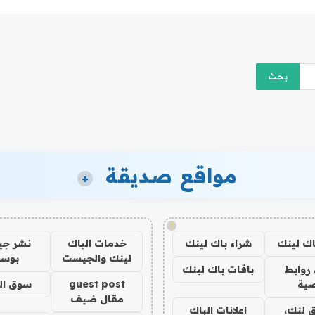
مواقع صديقة
+
!
اك لينك
شراء باك لينك
خدمات الباك
نشر ج
لينك والجيست
بوس
روابط
باقات باك لينك
ية
guest post
سوق ال
مقال ضيف
 لنك،
اعلانات الباك