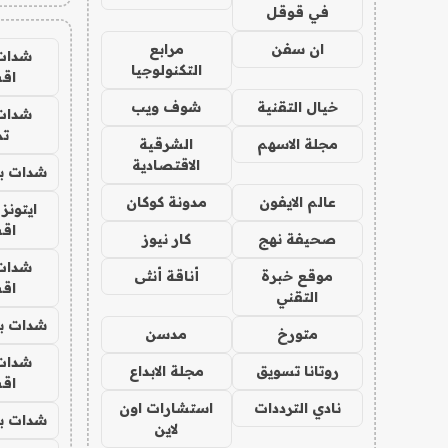
في قوقل
ان سفن
مرابع
شدات
التكنولوجيا
اق
خيال التقنية
شوف ويب
شدات
تم
مجلة الاسهم
الشرقية
الاقتصادية
شدات بب
عالم الايفون
مدونة كوكان
ايتونز
اق
صحيفة نهج
كار نيوز
شدات
موقع خبرة
أناقة أنثى
اق
التقني
شدات بب
متورخ
مدسن
شدات
روتانا تسويق
مجلة الابداع
اق
نادي الترددات
استشارات اون
شدات بب
لاين