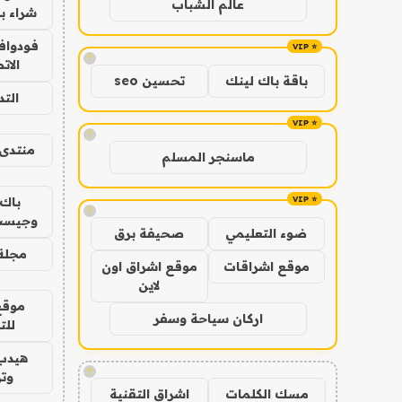
عالم الشباب
شراء با
فودوافو
!
الات
باقة باك لينك
تحسين seo
الت
!
منتدى 
ماسنجر المسلم
باك 
!
وجيست
ضوء التعليمي
صحيفة برق
مجلة 
موقع اشراقات
موقع اشراق اون
لاين
موقع
اركان سياحة وسفر
للت
هيدب
!
وتر
مسك الكلمات
اشراق التقنية