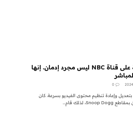
إن بث الألعاب الأولمبية على قناة NBC ليس مجرد إدمان. إنها
لمباشر
0
ام فريق التحرير في Peacock بتعديل وإعادة تنظيم محتوى الفيديو بسرعة. كان
Sn، لذلك قام…