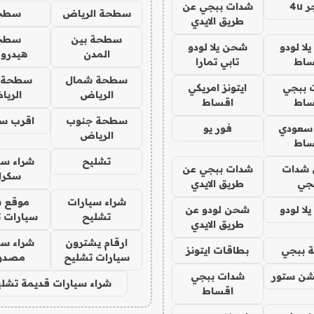
4u
شدات ببجي عن
سطحة الرياض
سطح
طريق الايدي
سطحة بين
سطح
ا لودو
شحن يلا لودو
المدن
هيدرو
ساط
تابي تمارا
سطحة شمال
سطحة 
 ببجي
ايتونز امريكي
الرياض
الري
ساط
اقساط
سطحة جنوب
اقرب س
 سعودي
فور يو
الرياض
ساط
تشليح
شراء سي
شدات
شدات ببجي عن
سكرا
جي
طريق الايدي
شراء سيارات
موقع ش
ا لودو
شحن لودو عن
تشليح
سيارات 
طريق الايدي
ارقام يشترون
شراء سي
 ببجي
بطاقات ايتونز
سيارات تشليح
مصدو
شن ستور
شدات ببجي
شراء سيارات قديمة تشلي
اقساط