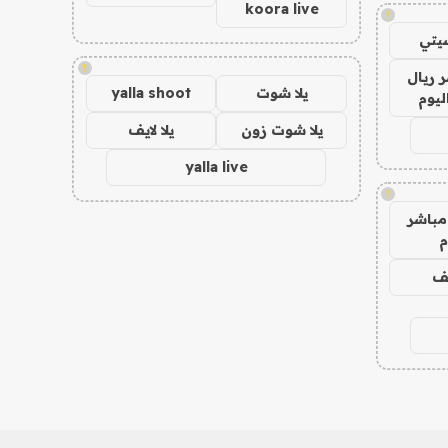
koora live
!
يتي
!
 ريال
يلا شوت
yalla shoot
ليوم
يلا شوت زون
يلا لايف
yalla live
!
مباشر
م
يف