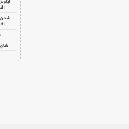
ايتونز
اق
شحن يل
اق
ح
شاي 