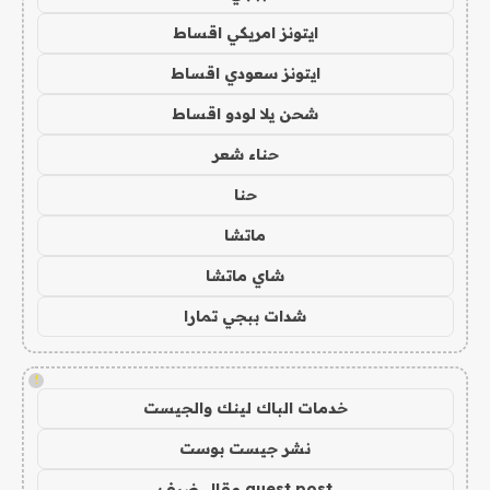
ايتونز امريكي اقساط
ايتونز سعودي اقساط
شحن يلا لودو اقساط
حناء شعر
حنا
ماتشا
شاي ماتشا
شدات ببجي تمارا
!
خدمات الباك لينك والجيست
نشر جيست بوست
guest post مقال ضيف