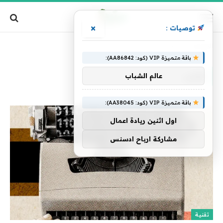
×
توصيات :
الرئيسية
»
كتاب
باقة متميزة VIP (كود: AA86842):
كتاب
عالم الشباب
باقة متميزة VIP (كود: AA38045):
اول اثنين ريادة اعمال
مشاركة ارباح ادسنس
تقنية