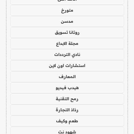
متورخ
مدسن
روتانا تسويق
مجلة الابداع
نادي الترددات
استشارات اون لاين
المعارف
هيدب فيديو
رمح التقنية
رذاذ التجارة
طعم وكيف
شهود نت