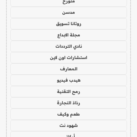
متورخ
مدسن
روتانا تسويق
مجلة الابداع
نادي الترددات
استشارات اون لاين
المعارف
هيدب فيديو
رمح التقنية
رذاذ التجارة
طعم وكيف
شهود نت
أركاني