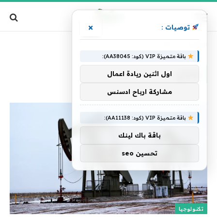
×
توصيات :
الرئيسية
»
لإنتاج
باقة متميزة VIP (كود: AA38045):
لإنتاج
اول اثنين ريادة اعمال
مشاركة ارباح ادسنس
باقة متميزة VIP (كود: AA11138):
باقة باك لينك
تحسين seo
تكنولوجيا