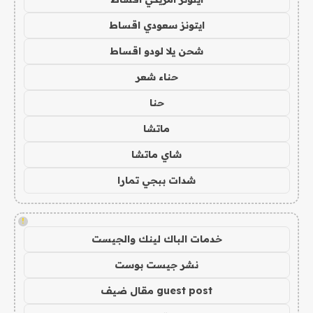
ايتونز سعودي اقساط
شحن يلا لودو اقساط
حناء شعر
حنا
ماتشا
شاي ماتشا
شدات ببجي تمارا
!
خدمات الباك لينك والجيست
نشر جيست بوست
guest post مقال ضيف