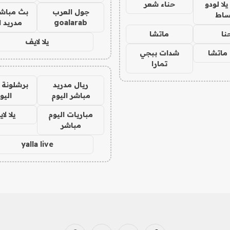
ا لودو
حناء شعر
جول العرب
بث مباشر
ساط
goalarab
مدريد ا
نا
ماتشا
يلا لايف
ماتشا
شدات ببجي
تمارا
ريال مدريد
برشلونة 
مباشر اليوم
اليو
مباريات اليوم
يلا لا
مباشر
yalla live