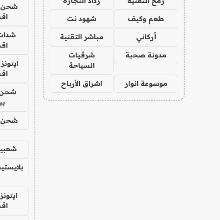
رمح التقنية
رذاذ التجارة
شحن يل
اق
طعم وكيف
شهود نت
شدات
أركاني
مباشر التقنية
اق
مدونة صحبة
شرقيات
ايتونز
السياحة
اق
موسوعة انوار
اشراق الأرباح
شحن 
بب
شحن يل
شعبية
بلايستي
ايتونز
اق