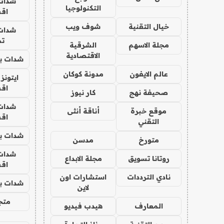
شدات
التكنولوجيا
اق
خيال التقنية
شوف ويب
شدات
تم
مجلة الاسهم
الشرقية
الاقتصادية
شدات بب
عالم الايفون
مدونة كوكان
ايتونز
اق
صحيفة نهج
كار نيوز
شدات
موقع خبرة
أناقة أنثى
اق
التقني
شدات بب
متورخ
مدسن
شدات
روتانا تسويق
مجلة الابداع
اق
نادي الترددات
استشارات اون
شدات بب
لاين
متجر 
المعارف
هيدب فيديو