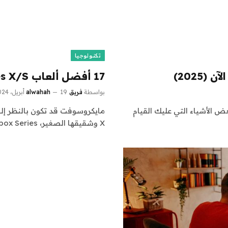
تكنولوجيا
2025)
17 أفضل ألعاب Xbox Series X/S يمكنك لعبها الآن (2024)
بواسطة
فريق alwahah
19 أبريل، 2024
ض الأشياء التي عليك القيام
X وشقيقها الصغير، Xbox Series…