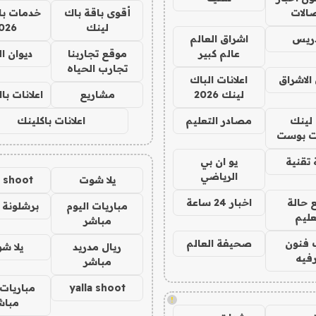
صالات
أقوى باقة باك
خدمات با
لينك
026
دريس
اشراق العالم
عالم كبير
موقع تجاربنا
ديوان ا
تجارب الحياه
الاشراق
اعلانات الباك
لينك 2026
مشاريع
اعلانات ب
لينك
مصادر التعليم
اعلانات باكلينك
 بوست
تقنية
يو ان بي
الرياضي
يلا شوت
a shoot
 حالة
اخبار 24 ساعة
مباريات اليوم
برشلونة 
عليم
مباشر
 فنون
صحيفة العالم
ريال مدريد
يلا ش
فيه
مباشر
yalla shoot
مباريات 
!
مباش