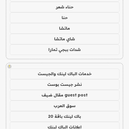
حناء شعر
حنا
ماتشا
شاي ماتشا
شدات ببجي تمارا
!
خدمات الباك لينك والجيست
نشر جيست بوست
guest post مقال ضيف
سوق العرب
باك لينك باقة 20
اعلانات الباك لينك