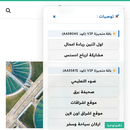
×
توصيات :
الرئيسية
»
لعلاج
باقة متميزة VIP (كود: AA38045):
لعلاج
اول اثنين ريادة اعمال
مشاركة ارباح ادسنس
باقة متميزة VIP (كود: AA35872):
ضوء التعليمي
صحيفة برق
موقع اشراقات
موقع اشراق اون لاين
اركان سياحة وسفر
تكنولوجيا