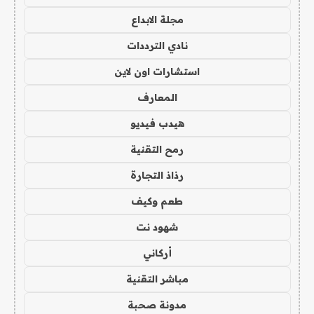
مجلة الابداع
نادي الترددات
استشارات اون لاين
المعارف
هيدب فيديو
رمح التقنية
رذاذ التجارة
طعم وكيف
شهود نت
أركاني
مباشر التقنية
مدونة صحبة