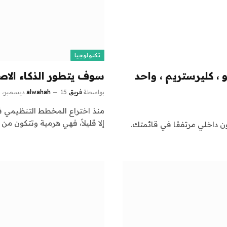
تكنولوجيا
زيون داخلي (2025): موهو ، كليرستريم ، واحد
سوف يتطور الذكاء الاص
بواسطة
فريق alwahah
15 ديسمبر، 2024
0
منذ اختراع المخطط التنظيمي ف
إلا قليلاً، فهي هرمية وتتكون م
ون داخلي مرتفعًا في قائمتك.