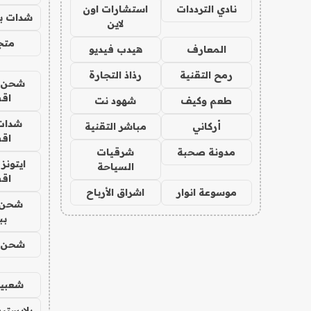
نادي الترددات
استشارات اون
شدات بب
لاين
متجر 
المعارف
هيدب فيديو
رمح التقنية
رذاذ التجارة
شحن يل
اق
طعم وكيف
شهود نت
شدات
أركاني
مباشر التقنية
اق
مدونة صحبة
شرقيات
ايتونز
السياحة
اق
موسوعة انوار
اشراق الأرباح
شحن 
بب
شحن يل
شعبية
بلايستي