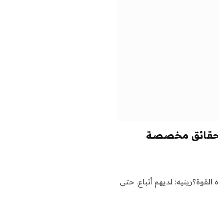
ء حقائق مخصصة
القوة؟رينيه: لديهم أتباع. حتى