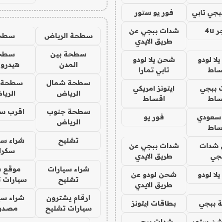
جي تابي
فور يو ستور
4u
شدات ببجي عن
سطحة الرياض
سطح
طريق الايدي
سطحة بين
سطح
ا لودو
شحن يلا لودو
المدن
هيدرو
ساط
تابي تمارا
سطحة شمال
سطحة 
 ببجي
ايتونز امريكي
الرياض
الري
ساط
اقساط
سطحة جنوب
اقرب س
 سعودي
فور يو
الرياض
ساط
تشليح
شراء سي
شدات
شدات ببجي عن
سكرا
جي
طريق الايدي
شراء سيارات
موقع ش
ا لودو
شحن لودو عن
تشليح
سيارات 
طريق الايدي
ارقام يشترون
شراء سي
 ببجي
بطاقات ايتونز
سيارات تشليح
مصدو
شن ستور
شدات ببجي