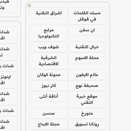
هيدب
!
وتر
مسك الكلمات
اشراق التقنية
في قوقل
ان سفن
مرابع
شدات
التكنولوجيا
اق
خيال التقنية
شوف ويب
شدات
تم
مجلة الاسهم
الشرقية
الاقتصادية
شدات بب
عالم الايفون
مدونة كوكان
ايتونز
اق
صحيفة نهج
كار نيوز
شدات
موقع خبرة
أناقة أنثى
اق
التقني
شدات بب
متورخ
مدسن
شدات
روتانا تسويق
مجلة الابداع
اق