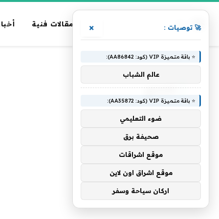
مقالات فنية
أخبار
×
🚀 توصيات :
⭐ باقة متميزة VIP (كود: AA86842):
الرئيسية
»
للجميع
عالم الشباب
للجميع
⭐ باقة متميزة VIP (كود: AA35872):
ضوء التعليمي
صحيفة برق
موقع اشراقات
موقع اشراق اون لاين
اركان سياحة وسفر