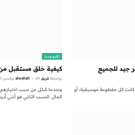
تكنولوجيا
ر جيد للجميع
كيفية خلق مستقبل من 
بواسطة
فريق alwahah
24 نوفمبر، 2024
0
، كانت كل مقطوعة موسيقية، أو
وعندما سُئل عن سبب اختيارهم لت
المال. السبب الثاني هو أنني أري