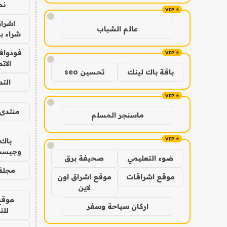
نص
!
اشراق
عالم الشباب
شراء با
فودوافو
!
الات
باقة باك لينك
تحسين seo
الت
!
منتدى 
ماسنجر المسلم
باك 
!
وجيست
ضوء التعليمي
صحيفة برق
مجلة 
موقع اشراقات
موقع اشراق اون
لاين
موقع
اركان سياحة وسفر
للت