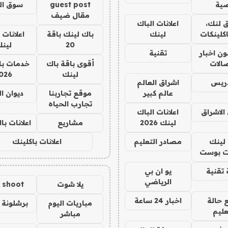
ية
guest post
سوق ال
مقال ضيف
 لنك،
اعلانات الباك
كلينكات
لينك
باك لينك باقة
اعلانات 
20
لين
ن اخبار
تقنية
صالات
أقوى باقة باك
خدمات با
لينك
026
دريس
اشراق العالم
عالم كبير
موقع تجاربنا
ديوان ا
تجارب الحياه
الاشراق
اعلانات الباك
لينك 2026
مشاريع
اعلانات ب
لينك
مصادر التعليم
اعلانات باكلينك
 بوست
تقنية
يو ان بي
الرياضي
يلا شوت
a shoot
 حالة
اخبار 24 ساعة
مباريات اليوم
برشلونة 
عليم
مباشر