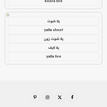
koora live
!
يلا شوت
yalla shoot
يلا شوت زون
يلا لايف
yalla live
فيسبوك
X
الانستغرام
بينتيريست
(Twitter)