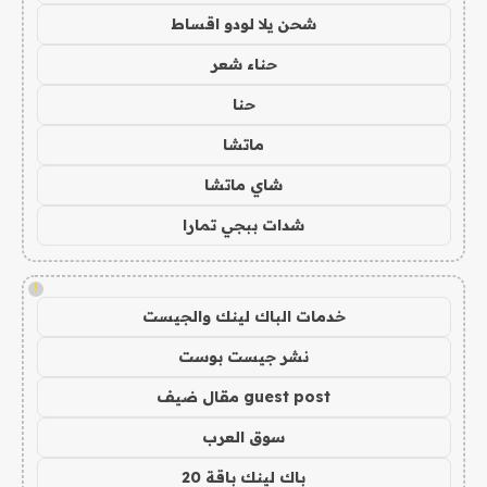
شحن يلا لودو اقساط
حناء شعر
حنا
ماتشا
شاي ماتشا
شدات ببجي تمارا
!
خدمات الباك لينك والجيست
نشر جيست بوست
guest post مقال ضيف
سوق العرب
باك لينك باقة 20