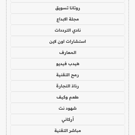
روتانا تسويق
مجلة الابداع
نادي الترددات
استشارات اون لاين
المعارف
هيدب فيديو
رمح التقنية
رذاذ التجارة
طعم وكيف
شهود نت
أركاني
مباشر التقنية