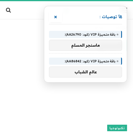
×
🚀 توصيات :
الرئيسية
»
للمبتدئين
⭐ باقة متميزة VIP (كود: AA26790):
للمبتدئين
ماسنجر المسلم
⭐ باقة متميزة VIP (كود: AA86842):
عالم الشباب
تكنولوجيا