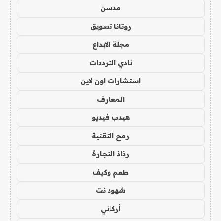
مدسن
روتانا تسويق
مجلة الابداع
نادي الترددات
استشارات اون لاين
المعارف
هيدب فيديو
رمح التقنية
رذاذ التجارة
طعم وكيف
شهود نت
أركاني