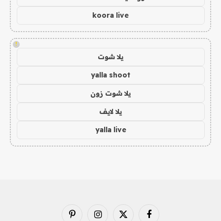
koora live
!
يلا شوت
yalla shoot
يلا شوت زون
يلا لايف
yalla live
فيسبوك
X
الانستغرام
بينتيريست