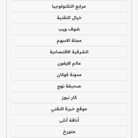
مرابع التكنولوجيا
خيال التقنية
شوف ويب
مجلة الاسهم
الشرقية الاقتصادية
عالم الايفون
مدونة كوكان
صحيفة نهج
كار نيوز
موقع خبرة التقني
أناقة أنثى
متورخ