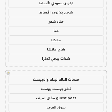
ايتونز سعودي اقساط
شحن يلا لودو اقساط
حناء شعر
حنا
ماتشا
شاي ماتشا
شدات ببجي تمارا
!
خدمات الباك لينك والجيست
نشر جيست بوست
guest post مقال ضيف
سوق العرب