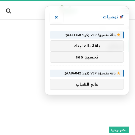
×
توصيات :
الرئيسية
»
للواقع
باقة متميزة VIP (كود: AA11138):
للواقع
باقة باك لينك
تحسين seo
باقة متميزة VIP (كود: AA86842):
عالم الشباب
تكنولوجيا