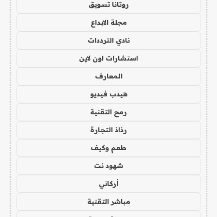
روتانا تسويق
مجلة الابداع
نادي الترددات
استشارات اون لاين
المعارف
هيدب فيديو
رمح التقنية
رذاذ التجارة
طعم وكيف
شهود نت
أركاني
مباشر التقنية