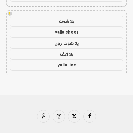
!
يلا شوت
yalla shoot
يلا شوت زون
يلا لايف
yalla live
فيسبوك
X
الانستغرام
بينتيريست
(Twitter)