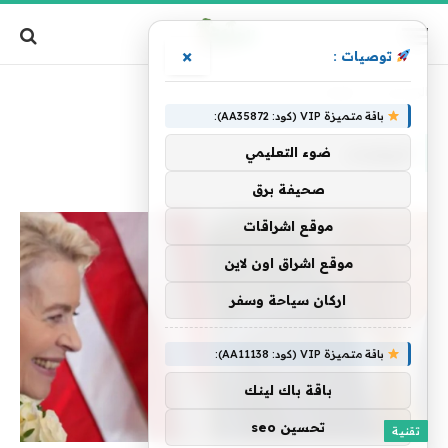
×
توصيات :
الرئيسية
»
للولايات
باقة متميزة VIP (كود: AA35872):
للولايات
ضوء التعليمي
صحيفة برق
موقع اشراقات
موقع اشراق اون لاين
اركان سياحة وسفر
باقة متميزة VIP (كود: AA11138):
باقة باك لينك
تحسين seo
تقنية