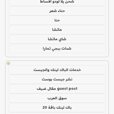
شحن يلا لودو اقساط
حناء شعر
حنا
ماتشا
شاي ماتشا
شدات ببجي تمارا
!
خدمات الباك لينك والجيست
نشر جيست بوست
guest post مقال ضيف
سوق العرب
باك لينك باقة 20