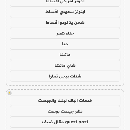
ايتونز امريكي اقساط
ايتونز سعودي اقساط
شحن يلا لودو اقساط
حناء شعر
حنا
ماتشا
شاي ماتشا
شدات ببجي تمارا
!
خدمات الباك لينك والجيست
نشر جيست بوست
guest post مقال ضيف