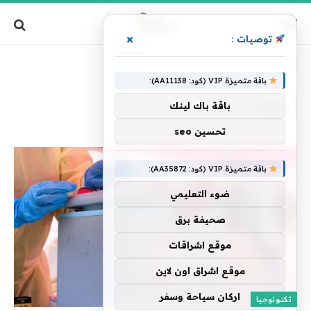
×
توصيات :
الرئيسية
»
لمدة
باقة متميزة VIP (كود: AA11138):
لمدة
باقة باك لينك
تحسين seo
باقة متميزة VIP (كود: AA35872):
ضوء التعليمي
صحيفة برق
موقع اشراقات
موقع اشراق اون لاين
اركان سياحة وسفر
تكنولوجيا