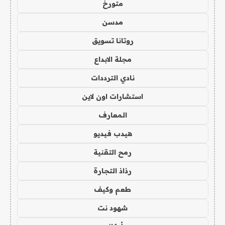
متورخ
مدسن
روتانا تسويق
مجلة الابداع
نادي الترددات
استشارات اون لاين
المعارف
هيدب فيديو
رمح التقنية
رذاذ التجارة
طعم وكيف
شهود نت