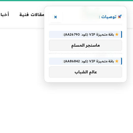
مقالات فنية
أخبار
×
توصيات :
باقة متميزة VIP (كود: AA26790):
الرئيسية
»
لوكي
ماسنجر المسلم
لوكي
باقة متميزة VIP (كود: AA86842):
عالم الشباب