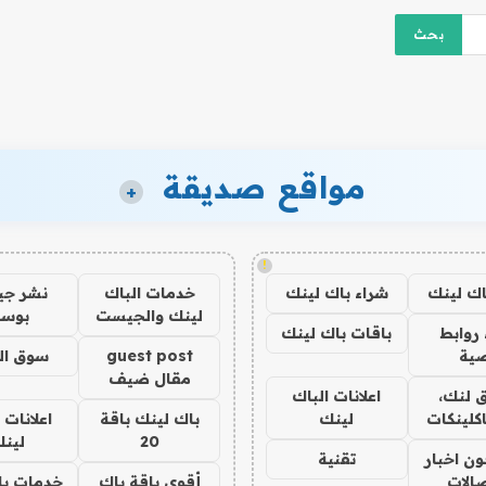
مواقع صديقة
+
!
اك لينك
شراء باك لينك
خدمات الباك
نشر ج
لينك والجيست
بوس
روابط
باقات باك لينك
ية
guest post
سوق ال
مقال ضيف
 لنك،
اعلانات الباك
كلينكات
لينك
باك لينك باقة
اعلانات 
20
لين
ن اخبار
تقنية
صالات
أقوى باقة باك
خدمات با