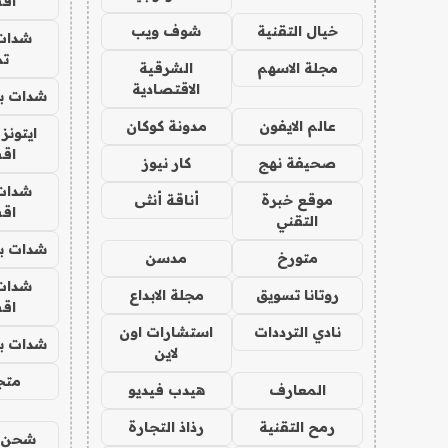
اق
خيال التقنية
شوف ويب
شدات
تم
مجلة الاسهم
الشرقية
الاقتصادية
شدات بب
عالم الايفون
مدونة كوكان
ايتونز
اق
صحيفة نهج
كار نيوز
شدات
موقع خبرة
أناقة أنثى
اق
التقني
شدات بب
متورخ
مدسن
شدات
روتانا تسويق
مجلة الابداع
اق
نادي الترددات
استشارات اون
شدات بب
لاين
متجر 
المعارف
هيدب فيديو
رمح التقنية
رذاذ التجارة
شحن يل