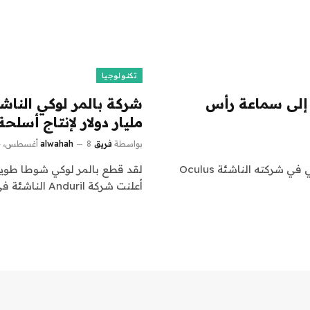
تكنولوجيا
قوم بالمر لوكي بإحضار Anduril Smarts إلى سماعة رأس
مليار دولار لإنتاج أسلح
بواسطة
فريق alwahah
8 أغسطس، 2024
عندما كان بالمر لوكي يقوم بدمج سماعات الواقع الافتراضي في شركته الناشئة Oculus
لقد قطع بالمر لوكي شوطا طويلا
أعلنت شركة Anduril الناشئة في مجال…