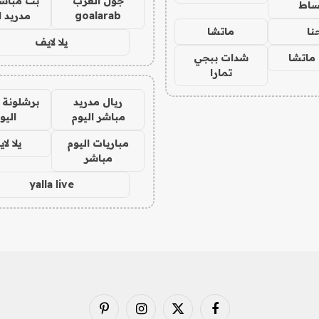
جول العرب
بث مباشر
ساط
goalarab
مدريد ا
نا
ماتشا
يلا لايف
ماتشا
شدات ببجي
تمارا
ريال مدريد
برشلونة 
مباشر اليوم
اليو
مباريات اليوم
يلا لا
مباشر
yalla live
فيسبوك
X
الانستغرام
بينتيريست