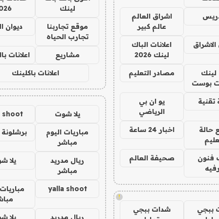
لينك
026
دريس
اشراق العالم
عالم كبير
موقع تجاربنا
ديوان ا
تجارب الحياه
الاشراق
اعلانات الباك
لينك 2026
مشاريع
اعلانات ب
لينك
مصادر التعليم
اعلانات باكلينك
 بوست
تقنية
يو ان بي
الرياضي
يلا شوت
a shoot
 حالة
اخبار 24 ساعة
مباريات اليوم
برشلونة 
عليم
مباشر
 فنون
صحيفة العالم
ريال مدريد
يلا ش
فيه
مباشر
yalla shoot
مباريات 
!
مباش
 ببجي
شدات ببجي
ريال مدريد
يلا ش