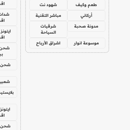
اق
طعم وكيف
شهود نت
شدات
أركاني
مباشر التقنية
اق
مدونة صحبة
شرقيات
ايتونز
السياحة
اق
موسوعة انوار
اشراق الأرباح
شحن 
بب
شحن يل
شعبية
بلايستي
ايتونز
اق
شحن يل