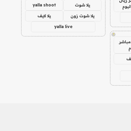
 ريال
يلا شوت
yalla shoot
ليوم
يلا شوت زون
يلا لايف
yalla live
!
مباشر
م
يف