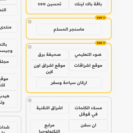
باقة باك لينك
تحسين seo
الت
!
منتدى 
ماسنجر المسلم
باك 
!
وجيست
ضوء التعليمي
صحيفة برق
مجلة 
موقع اشراقات
موقع اشراق اون
لاين
موقع
اركان سياحة وسفر
للت
هيدب
!
وتر
مسك الكلمات
اشراق التقنية
في قوقل
ان سفن
مرابع
شدات
التكنولوجيا