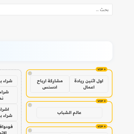
!
شراء ب
اول اثنين ريادة
مشاركة ارباح
اعمال
ادسنس
شراء 
نص
!
اشراق
عالم الشباب
شراء با
فودوافو
!
الات