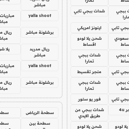
ساط
تمارا
مباشر
 ببجي
شدات ببجي تابي
yalla shoot
مباريات 
ارا
مباش
جي تابي
ايتونز امريكي
برشلونة مباشر
ريال م
 سعودي
شحن يلا لودو
مباش
ساط
اقساط
ريال مدريد
يلا ش
 ببجي
شدات ببجي
مباشر
ساط
تمارا
yalla shoot
مباريات 
جي تابي
متجر تقسيط
مباش
 ببجي
شدات ببجي
برشلونة مباشر
ريال م
ساط
تمارا
مباش
جي تابي
فور يو ستور
4u
شدات ببجي عن
سطحة الرياض
سطح
طريق الايدي
سطحة بين
سطح
ا لودو
شحن يلا لودو