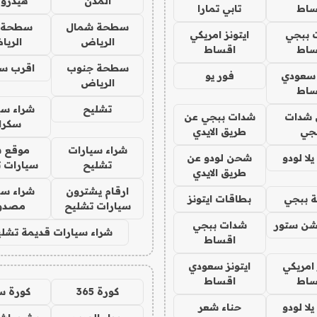
المدن
هيدرو
ساط
تابي تمارا
سطحة شمال
سطحة 
 ببجي
ايتونز امريكي
الرياض
الري
ساط
اقساط
سطحة جنوب
اقرب س
 سعودي
فور يو
الرياض
ساط
تشليح
شراء سي
شدات
شدات ببجي عن
سكرا
جي
طريق الايدي
شراء سيارات
موقع ش
ا لودو
شحن لودو عن
تشليح
سيارات 
طريق الايدي
ارقام يشترون
شراء سي
 ببجي
بطاقات ايتونز
سيارات تشليح
مصدو
شن ستور
شدات ببجي
شراء سيارات قديمة تشلي
اقساط
 امريكي
ايتونز سعودي
ساط
اقساط
كورة 365
كورة س
ا لودو
حناء شعر