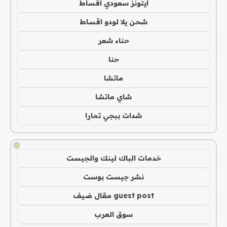
ايتونز سعودي اقساط
شحن يلا لودو اقساط
حناء شعر
حنا
ماتشا
شاي ماتشا
شدات ببجي تمارا
!
خدمات الباك لينك والجيست
نشر جيست بوست
guest post مقال ضيف
سوق العرب