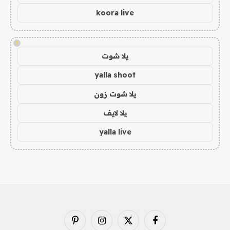
koora live
!
يلا شوت
yalla shoot
يلا شوت زون
يلا لايف
yalla live
فيسبوك
X
الانستغرام
بينتيريست