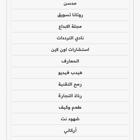
مدسن
روتانا تسويق
مجلة الابداع
نادي الترددات
استشارات اون لاين
المعارف
هيدب فيديو
رمح التقنية
رذاذ التجارة
طعم وكيف
شهود نت
أركاني