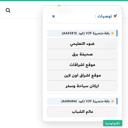
×
توصيات :
الرئيسية
»
مبرر
باقة متميزة VIP (كود: AA35872):
مبرر
ضوء التعليمي
صحيفة برق
موقع اشراقات
موقع اشراق اون لاين
اركان سياحة وسفر
باقة متميزة VIP (كود: AA86842):
عالم الشباب
تكنولوجيا