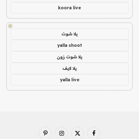
koora live
!
يلا شوت
yalla shoot
يلا شوت زون
يلا لايف
yalla live
فيسبوك
X
الانستغرام
بينتيريست