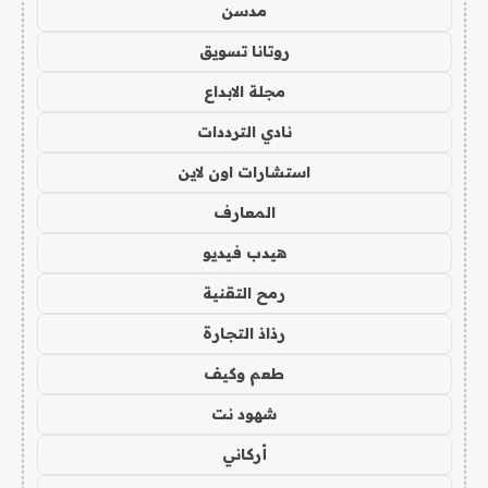
مدسن
روتانا تسويق
مجلة الابداع
نادي الترددات
استشارات اون لاين
المعارف
هيدب فيديو
رمح التقنية
رذاذ التجارة
طعم وكيف
شهود نت
أركاني