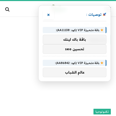
×
توصيات :
الرئيسية
»
متخلفة
باقة متميزة VIP (كود: AA11138):
متخلفة
باقة باك لينك
تحسين seo
باقة متميزة VIP (كود: AA86842):
عالم الشباب
تكنولوجيا