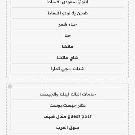
ايتونز سعودي اقساط
شحن يلا لودو اقساط
حناء شعر
حنا
ماتشا
شاي ماتشا
شدات ببجي تمارا
!
خدمات الباك لينك والجيست
نشر جيست بوست
guest post مقال ضيف
سوق العرب