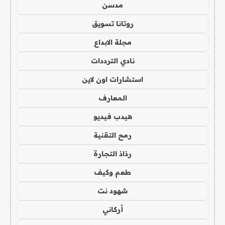
مدسن
روتانا تسويق
مجلة الابداع
نادي الترددات
استشارات اون لاين
المعارف
هيدب فيديو
رمح التقنية
رذاذ التجارة
طعم وكيف
شهود نت
أركاني