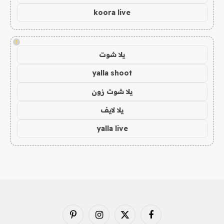
koora live
!
يلا شوت
yalla shoot
يلا شوت زون
يلا لايف
yalla live
فيسبوك
X
الانستغرام
بينتيريست