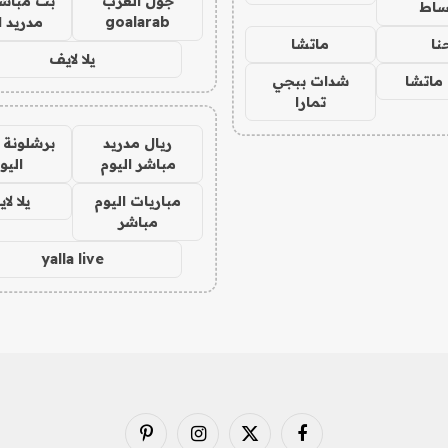
جول العرب
بث مباشر
ساط
goalarab
مدريد ا
نا
ماتشا
يلا لايف
ماتشا
شدات ببجي
تمارا
ريال مدريد
برشلونة 
مباشر اليوم
اليو
مباريات اليوم
يلا لا
مباشر
yalla live
فيسبوك
X
الانستغرام
بينتيريست