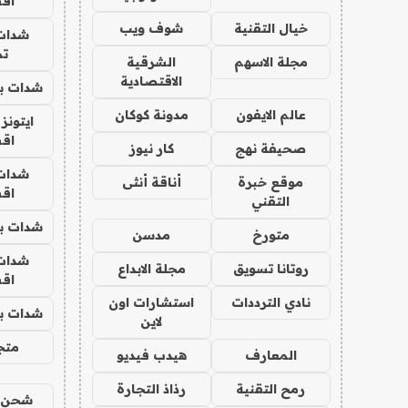
اق
خيال التقنية
شوف ويب
شدات
تم
مجلة الاسهم
الشرقية
الاقتصادية
شدات بب
عالم الايفون
مدونة كوكان
ايتونز
اق
صحيفة نهج
كار نيوز
شدات
موقع خبرة
أناقة أنثى
اق
التقني
شدات بب
متورخ
مدسن
شدات
روتانا تسويق
مجلة الابداع
اق
نادي الترددات
استشارات اون
شدات بب
لاين
متجر 
المعارف
هيدب فيديو
رمح التقنية
رذاذ التجارة
شحن يل