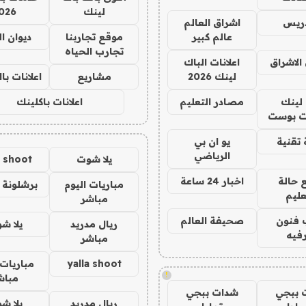
لينك
026
دريس
اشراق العالم
عالم كبير
موقع تجاربنا
ديوان ا
تجارب الحياه
الاشراق
اعلانات الباك
لينك 2026
مشاريع
اعلانات ب
لينك
مصادر التعليم
اعلانات باكلينك
 بوست
تقنية
يو ان بي
الرياضي
يلا شوت
a shoot
 حالة
اخبار 24 ساعة
مباريات اليوم
برشلونة 
عليم
مباشر
 فنون
صحيفة العالم
ريال مدريد
يلا ش
فيه
مباشر
yalla shoot
مباريات 
!
مباش
 ببجي
شدات ببجي
ريال مدريد
يلا ش