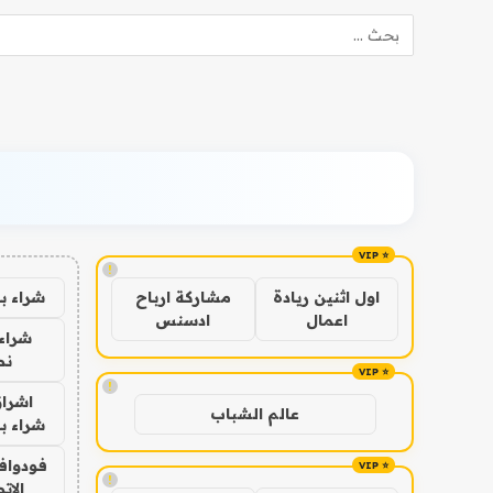
!
شراء ب
اول اثنين ريادة
مشاركة ارباح
اعمال
ادسنس
شراء 
نص
!
اشراق
عالم الشباب
شراء با
فودوافو
!
الات