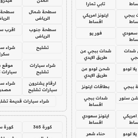
المدن
هيدرو
ساط
تابي تمارا
سطحة شمال
سطحة 
 ببجي
ايتونز امريكي
الرياض
الري
ساط
اقساط
سطحة جنوب
اقرب س
 سعودي
فور يو
الرياض
ساط
تشليح
شراء سي
شدات
شدات ببجي عن
سكرا
جي
طريق الايدي
شراء سيارات
موقع ش
ا لودو
شحن لودو عن
تشليح
سيارات 
طريق الايدي
ارقام يشترون
شراء سي
 ببجي
بطاقات ايتونز
سيارات تشليح
مصدو
شن ستور
شدات ببجي
شراء سيارات قديمة تشلي
اقساط
 امريكي
ايتونز سعودي
ساط
اقساط
كورة 365
كورة س
ا لودو
حناء شعر