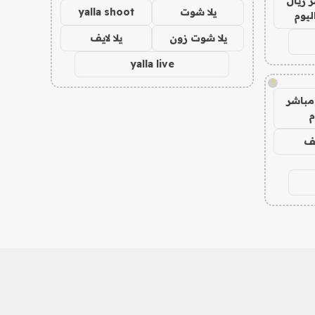
 ريال
يلا شوت
yalla shoot
ليوم
يلا شوت زون
يلا لايف
yalla live
!
مباشر
م
يف