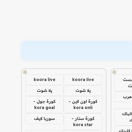
!
!
يست
koora live
koora live
ت
يلا شوت
يلا شوت
عرب
كورة اون لاين -
كورة جول -
kora goal
kora onli
الباك
كورة ستار -
سوريا لايف
ك
kora star
 كلينك