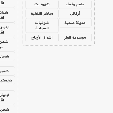
اق
طعم وكيف
شهود نت
شدات
أركاني
مباشر التقنية
اق
مدونة صحبة
شرقيات
ايتونز
السياحة
اق
موسوعة انوار
اشراق الأرباح
شحن 
بب
شحن يل
شعبية
بلايستي
ايتونز
اق
شحن يل