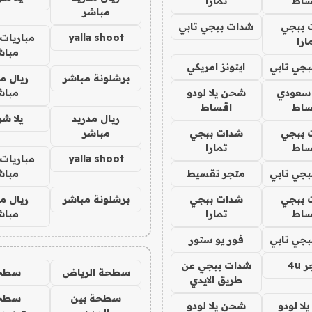
ساط
تمارا
مباشر
 ببجي
شدات ببجي تابي
yalla shoot
مباريات 
ارا
مباش
جي تابي
ايتونز امريكي
برشلونة مباشر
ريال م
 سعودي
شحن يلا لودو
مباش
ساط
اقساط
ريال مدريد
يلا ش
 ببجي
شدات ببجي
مباشر
ساط
تمارا
yalla shoot
مباريات 
جي تابي
متجر تقسيط
مباش
 ببجي
شدات ببجي
برشلونة مباشر
ريال م
ساط
تمارا
مباش
جي تابي
فور يو ستور
4u
شدات ببجي عن
سطحة الرياض
سطح
طريق الايدي
سطحة بين
سطح
ا لودو
شحن يلا لودو