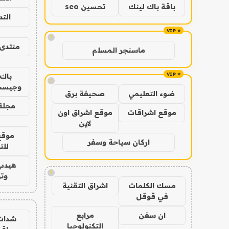
باقة باك لينك
تحسين seo
الت
!
منتدى 
ماسنجر المسلم
باك 
!
وجيست
ضوء التعليمي
صحيفة برق
مجلة 
موقع اشراقات
موقع اشراق اون
لاين
موقع
اركان سياحة وسفر
للت
هيدب
!
وتر
مسك الكلمات
اشراق التقنية
في قوقل
ان سفن
مرابع
شدات
التكنولوجيا