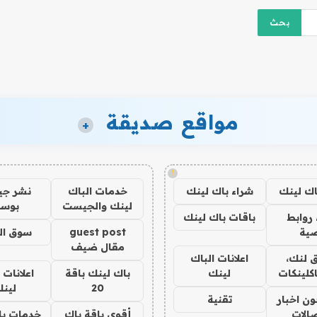
مواقع صديقة
+
!
اك لينك
شراء باك لينك
خدمات الباك
نشر ج
لينك والجيست
بوس
روابط
باقات باك لينك
ية
guest post
سوق ال
مقال ضيف
 لنك،
اعلانات الباك
كلينكات
لينك
باك لينك باقة
اعلانات 
20
لين
ن اخبار
تقنية
صالات
أقوى باقة باك
خدمات با