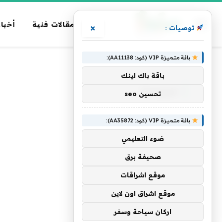
مقالات فنية
أخبار
×
توصيات :
باقة متميزة VIP (كود: AA11138):
الرئيسية
»
ميريديث
باقة باك لينك
ميريديث
تحسين seo
باقة متميزة VIP (كود: AA35872):
ضوء التعليمي
صحيفة برق
موقع اشراقات
موقع اشراق اون لاين
اركان سياحة وسفر