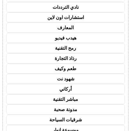
نادي الترددات
استشارات اون لاين
المعارف
هيدب فيديو
رمح التقنية
رذاذ التجارة
طعم وكيف
شهود نت
أركاني
مباشر التقنية
مدونة صحبة
شرقيات السياحة
موسوعة انوار