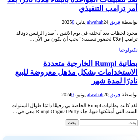
أمر ترامب التنفيذي
بواسطة
فريق alwahah
24 يناير، 2025
0
مجرد لحظات بعد أدخلته في يوم الاثنين ، أصدر الرئيس دونالد
ترامب إعلانًا لحضور تنصيبه: “يجب أن يكون من الآن…
تكنولوجيا
بطانية Rumpl الخارجية متعددة
الاستخدامات بشكل مذهل معروضة للبيع
نادرًا لمدة شهر
بواسطة
فريق alwahah
20 يونيو، 2024
0
لقد كانت بطانيات Rumpl الخاصة بي رفيقًا دائمًا طوال السنوات
الست التي أمتلكتها فيها. جاء Rumpl Original Puffy معي في…
البحث
عن: