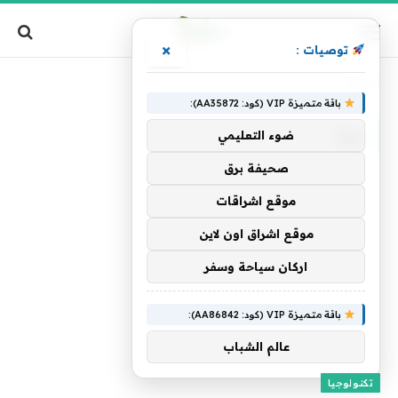
×
توصيات :
الرئيسية
»
نواه
باقة متميزة VIP (كود: AA35872):
نواه
ضوء التعليمي
صحيفة برق
موقع اشراقات
موقع اشراق اون لاين
اركان سياحة وسفر
باقة متميزة VIP (كود: AA86842):
عالم الشباب
تكنولوجيا