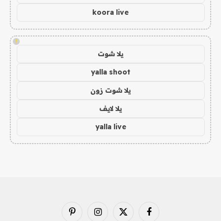
koora live
!
يلا شوت
yalla shoot
يلا شوت زون
يلا لايف
yalla live
فيسبوك
X
الانستغرام
بينتيريست