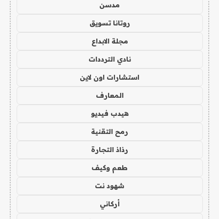
مدسن
روتانا تسويق
مجلة الابداع
نادي الترددات
استشارات اون لاين
المعارف
هيدب فيديو
رمح التقنية
رذاذ التجارة
طعم وكيف
شهود نت
أركاني