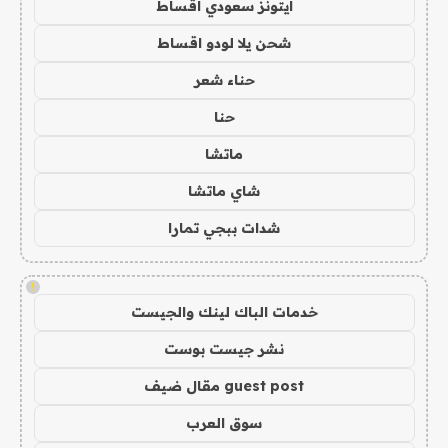
ايتونز سعودي اقساط
شحن يلا لودو اقساط
حناء شعر
حنا
ماتشا
شاي ماتشا
شدات ببجي تمارا
!
خدمات الباك لينك والجيست
نشر جيست بوست
guest post مقال ضيف
سوق العرب