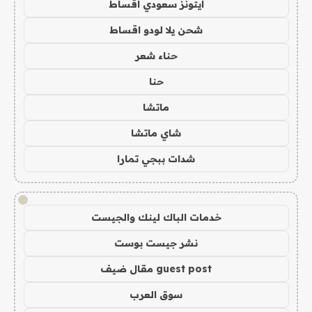
ايتونز سعودي اقساط
شحن يلا لودو اقساط
حناء شعر
حنا
ماتشا
شاي ماتشا
شدات ببجي تمارا
!
خدمات الباك لينك والجيست
نشر جيست بوست
guest post مقال ضيف
سوق العرب