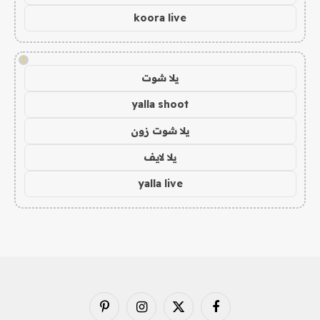
koora live
!
يلا شوت
yalla shoot
يلا شوت زون
يلا لايف
yalla live
فيسبوك
X
الانستغرام
بينتيريست