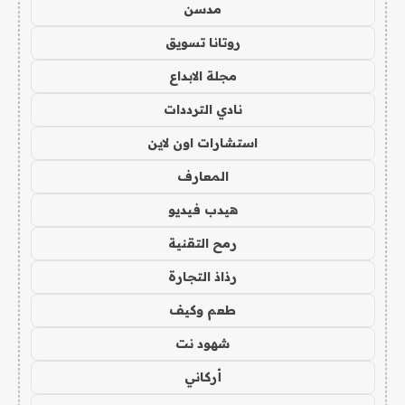
مدسن
روتانا تسويق
مجلة الابداع
نادي الترددات
استشارات اون لاين
المعارف
هيدب فيديو
رمح التقنية
رذاذ التجارة
طعم وكيف
شهود نت
أركاني