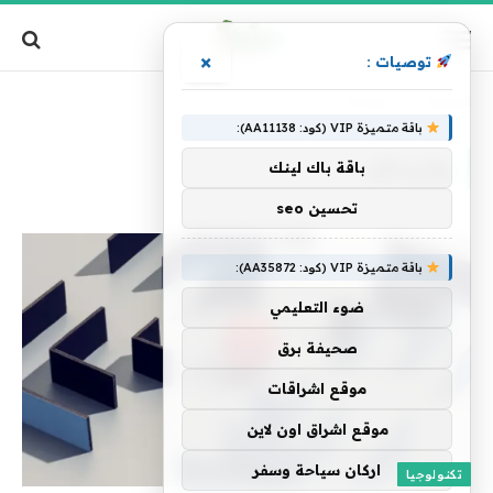
×
توصيات :
الرئيسية
»
والرسائل
باقة متميزة VIP (كود: AA11138):
والرسائل
باقة باك لينك
تحسين seo
باقة متميزة VIP (كود: AA35872):
ضوء التعليمي
صحيفة برق
موقع اشراقات
موقع اشراق اون لاين
اركان سياحة وسفر
تكنولوجيا