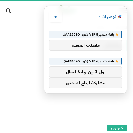
×
توصيات :
الرئيسية
»
وتفتقر
باقة متميزة VIP (كود: AA26790):
وتفتقر
ماسنجر المسلم
باقة متميزة VIP (كود: AA38045):
اول اثنين ريادة اعمال
مشاركة ارباح ادسنس
تكنولوجيا