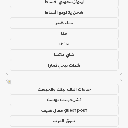
ايتونز سعودي اقساط
شحن يلا لودو اقساط
حناء شعر
حنا
ماتشا
شاي ماتشا
شدات ببجي تمارا
!
خدمات الباك لينك والجيست
نشر جيست بوست
guest post مقال ضيف
سوق العرب