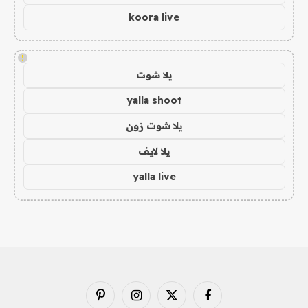
koora live
!
يلا شوت
yalla shoot
يلا شوت زون
يلا لايف
yalla live
فيسبوك
X
الانستغرام
بينتيريست