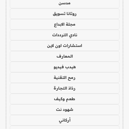
مدسن
روتانا تسويق
مجلة الابداع
نادي الترددات
استشارات اون لاين
المعارف
هيدب فيديو
رمح التقنية
رذاذ التجارة
طعم وكيف
شهود نت
أركاني