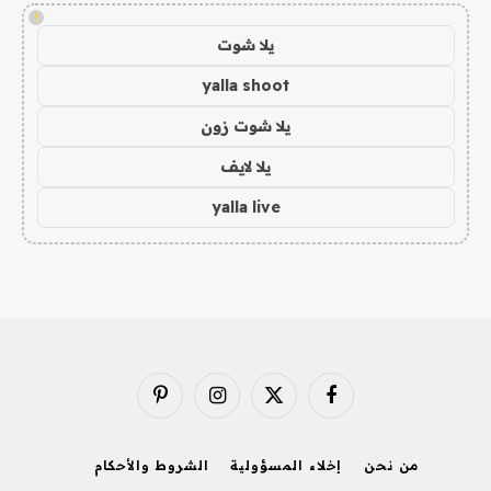
!
يلا شوت
yalla shoot
يلا شوت زون
يلا لايف
yalla live
فيسبوك
X
الانستغرام
بينتيريست
(Twitter)
من نحن
إخلاء المسؤولية
الشروط والأحكام