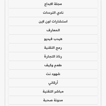
مجلة الابداع
نادي الترددات
استشارات اون لاين
المعارف
هيدب فيديو
رمح التقنية
رذاذ التجارة
طعم وكيف
شهود نت
أركاني
مباشر التقنية
مدونة صحبة