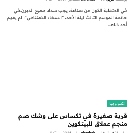
في المتقلبة الكون من صناعة، يجب سداد جميع الديون.في
خاتمة الموسم الثالث ليلة الأحد، “السخاء اللامتناهي”، لم يفهم
أحد ذلك…
تكنولوجيا
قرية صغيرة في تكساس على وشك ضم
منجم عملاق للبيتكوين
بواسطة
فريق alwahah
16 يوليو، 2024
0