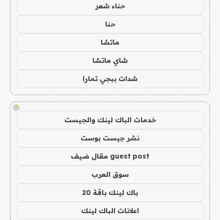
حناء شعر
حنا
ماتشا
شاي ماتشا
شدات ببجي تمارا
!
خدمات الباك لينك والجيست
نشر جيست بوست
guest post مقال ضيف
سوق العرب
باك لينك باقة 20
اعلانات الباك لينك