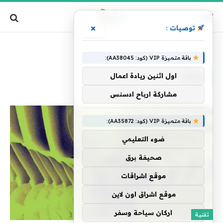
×
توصيات :
الرئيسية
»
وشك
باقة متميزة VIP (كود: AA38045):
وشك
اول اثنين ريادة اعمال
مشاركة ارباح ادسنس
باقة متميزة VIP (كود: AA35872):
ضوء التعليمي
صحيفة برق
موقع اشراقات
موقع اشراق اون لاين
اركان سياحة وسفر
تقنية