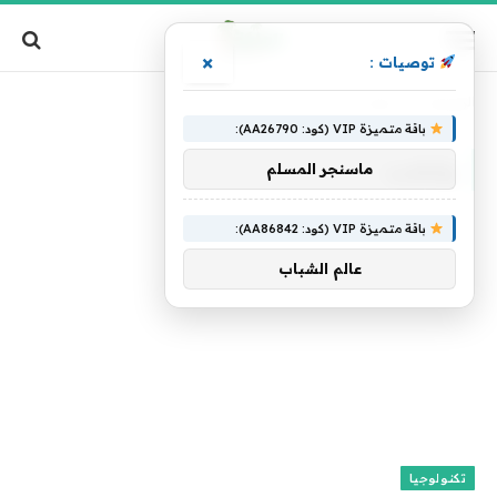
×
توصيات :
الرئيسية
»
وغضب
باقة متميزة VIP (كود: AA26790):
وغضب
ماسنجر المسلم
باقة متميزة VIP (كود: AA86842):
عالم الشباب
تكنولوجيا