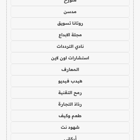
متورخ
مدسن
روتانا تسويق
مجلة الابداع
نادي الترددات
استشارات اون لاين
المعارف
هيدب فيديو
رمح التقنية
رذاذ التجارة
طعم وكيف
شهود نت
أركاني