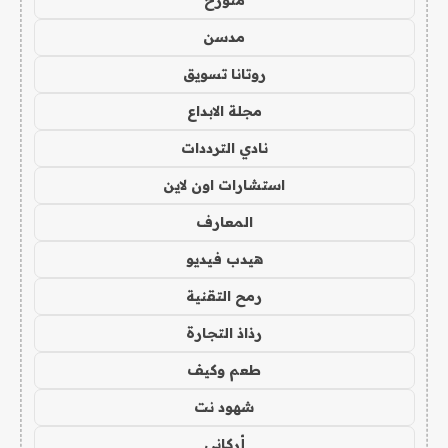
متورخ
مدسن
روتانا تسويق
مجلة الابداع
نادي الترددات
استشارات اون لاين
المعارف
هيدب فيديو
رمح التقنية
رذاذ التجارة
طعم وكيف
شهود نت
أركاني