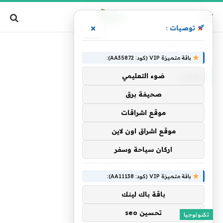
×
توصيات :
الرئيسية
»
وقعت
باقة متميزة VIP (كود: AA35872):
وقعت
ضوء التعليمي
صحيفة برق
موقع اشراقات
موقع اشراق اون لاين
اركان سياحة وسفر
باقة متميزة VIP (كود: AA11138):
باقة باك لينك
تحسين seo
تكنولوجيا