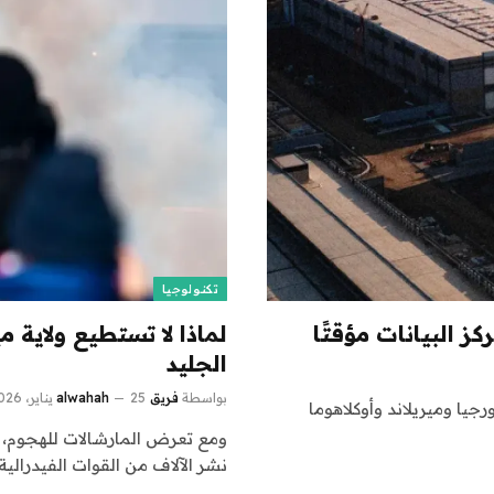
تكنولوجيا
ز البيانات مؤقتًا
لماذا لا تستطيع ولاية 
الجليد
بواسطة
فريق alwahah
25 يناير، 2026
يا وميريلاند وأوكلاهوما
ومع تعرض المارشالات للهجوم، ن
نشر الآلاف من القوات الفيدرالية 