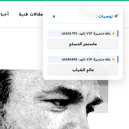
مقالات فنية
أخبار
×
توصيات :
باقة متميزة VIP (كود: AA26790):
الرئيسية
»
ولاية
ماسنجر المسلم
ولاية
باقة متميزة VIP (كود: AA86842):
عالم الشباب