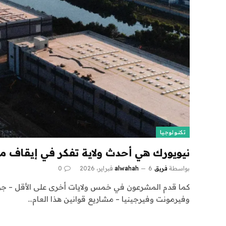
تكنولوجيا
نيويورك هي أحدث ولاية تفكر في إيقاف مرك
بواسطة
فريق alwahah
6 فبراير، 2026
0
كما قدم المشرعون في خمس ولايات أخرى على الأقل – جورج
وفيرمونت وفيرجينيا – مشاريع قوانين هذا العام…