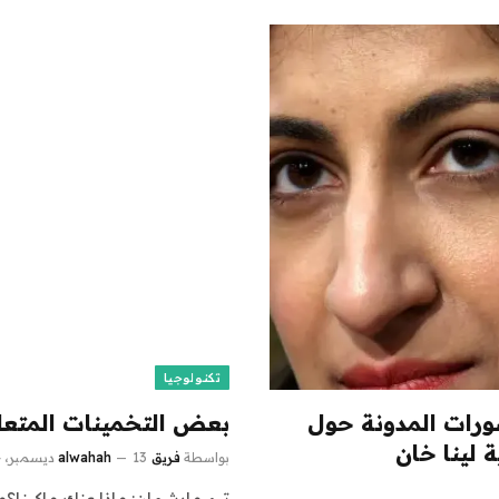
تكنولوجيا
تجارة الفيدرالية (FTC) منشورات المدونة حول
بعض التخمينات المتعلم
 لينا خان
بواسطة
فريق alwahah
13 ديسمبر، 2024
تيم مارشمان: ماذا عنك ماكينا؟م