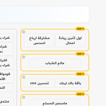
!
شراء ب
اول اثنين ريادة
مشاركة ارباح
اعمال
ادسنس
شراء 
نص
!
اشراق
عالم الشباب
شراء با
فودوافو
!
الات
باقة باك لينك
تحسين seo
الت
!
منتدى 
ماسنجر المسلم