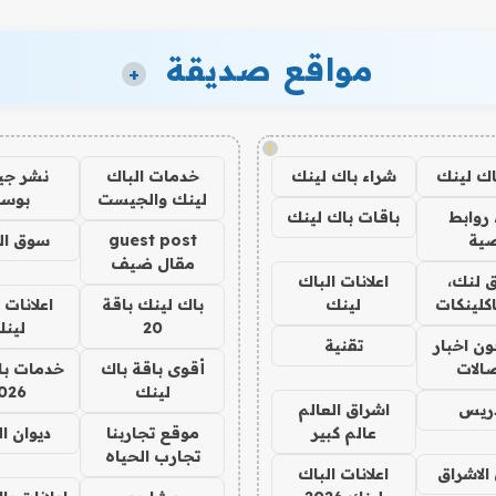
مواقع صديقة
+
!
اك لينك
شراء باك لينك
خدمات الباك
نشر ج
لينك والجيست
بوس
روابط
باقات باك لينك
ية
guest post
سوق ال
مقال ضيف
 لنك،
اعلانات الباك
كلينكات
لينك
باك لينك باقة
اعلانات 
20
لين
ن اخبار
تقنية
صالات
أقوى باقة باك
خدمات با
لينك
026
دريس
اشراق العالم
عالم كبير
موقع تجاربنا
ديوان ا
تجارب الحياه
الاشراق
اعلانات الباك