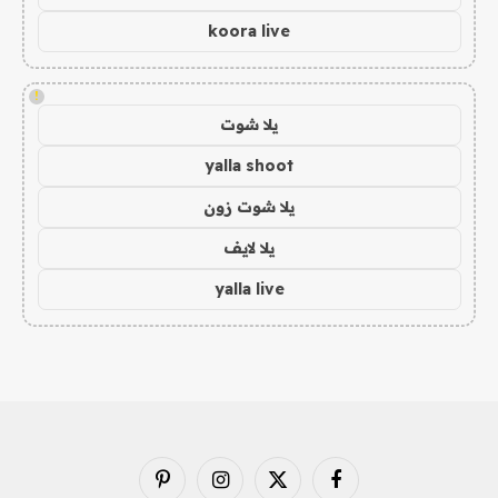
koora live
!
يلا شوت
yalla shoot
يلا شوت زون
يلا لايف
yalla live
فيسبوك
X
الانستغرام
بينتيريست