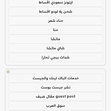
ايتونز سعودي اقساط
شحن يلا لودو اقساط
حناء شعر
حنا
ماتشا
شاي ماتشا
شدات ببجي تمارا
!
خدمات الباك لينك والجيست
نشر جيست بوست
guest post مقال ضيف
سوق العرب