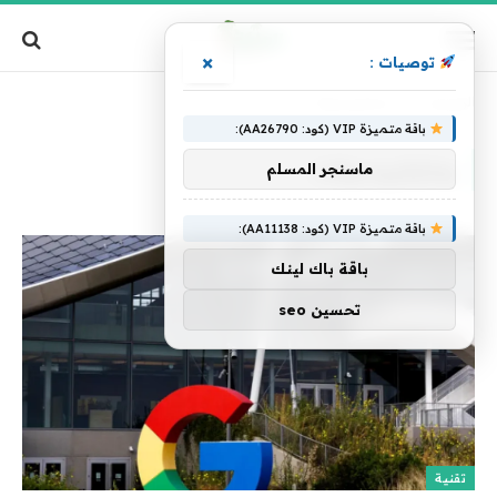
×
توصيات :
الرئيسية
»
ومايكروسوفت
باقة متميزة VIP (كود: AA26790):
ومايكروسوفت
ماسنجر المسلم
باقة متميزة VIP (كود: AA11138):
باقة باك لينك
تحسين seo
تقنية