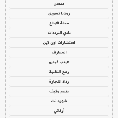
مدسن
روتانا تسويق
مجلة الابداع
نادي الترددات
استشارات اون لاين
المعارف
هيدب فيديو
رمح التقنية
رذاذ التجارة
طعم وكيف
شهود نت
أركاني