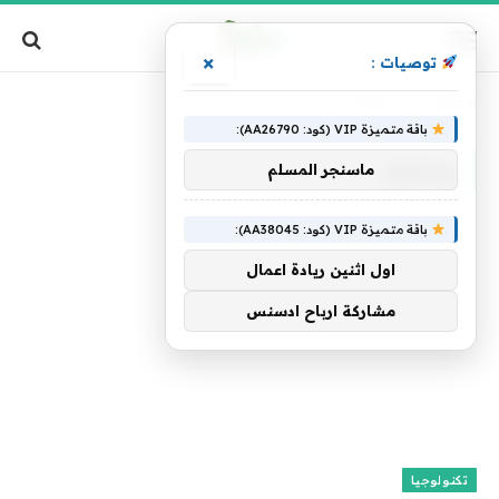
×
توصيات :
الرئيسية
»
ومشغل
باقة متميزة VIP (كود: AA26790):
ومشغل
ماسنجر المسلم
باقة متميزة VIP (كود: AA38045):
اول اثنين ريادة اعمال
مشاركة ارباح ادسنس
تكنولوجيا