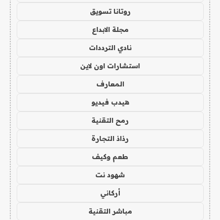
روتانا تسويق
مجلة الابداع
نادي الترددات
استشارات اون لاين
المعارف
هيدب فيديو
رمح التقنية
رذاذ التجارة
طعم وكيف
شهود نت
أركاني
مباشر التقنية