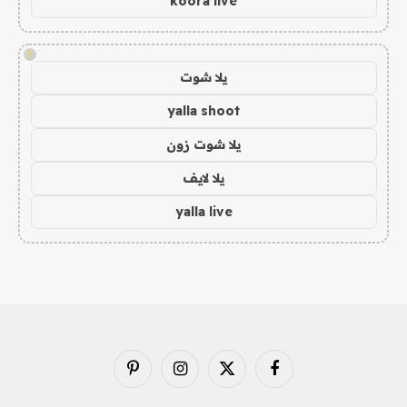
koora live
!
يلا شوت
yalla shoot
يلا شوت زون
يلا لايف
yalla live
فيسبوك
X
الانستغرام
بينتيريست
(Twitter)