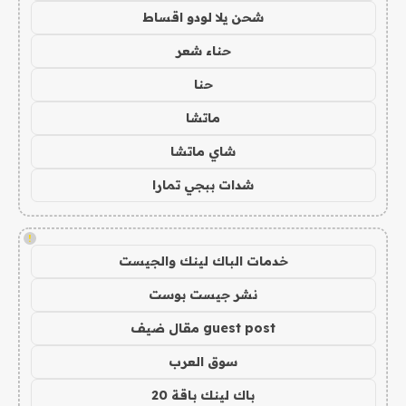
شحن يلا لودو اقساط
حناء شعر
حنا
ماتشا
شاي ماتشا
شدات ببجي تمارا
!
خدمات الباك لينك والجيست
نشر جيست بوست
guest post مقال ضيف
سوق العرب
باك لينك باقة 20