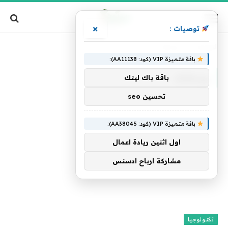
×
توصيات :
الرئيسية
»
ويمكنك
باقة متميزة VIP (كود: AA11138):
ويمكنك
باقة باك لينك
تحسين seo
باقة متميزة VIP (كود: AA38045):
اول اثنين ريادة اعمال
مشاركة ارباح ادسنس
تكنولوجيا