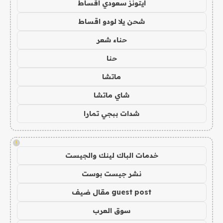
ايتونز سعودي اقساط
شحن يلا لودو اقساط
حناء شعر
حنا
ماتشا
شاي ماتشا
شدات ببجي تمارا
!
خدمات الباك لينك والجيست
نشر جيست بوست
guest post مقال ضيف
سوق العرب