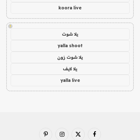
koora live
!
يلا شوت
yalla shoot
يلا شوت زون
يلا لايف
yalla live
فيسبوك
X
الانستغرام
بينتيريست