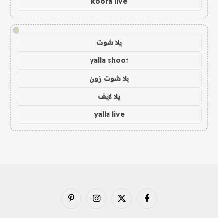
koora live
!
يلا شوت
yalla shoot
يلا شوت زون
يلا لايف
yalla live
فيسبوك
X
الانستغرام
بينتيريست
(Twitter)