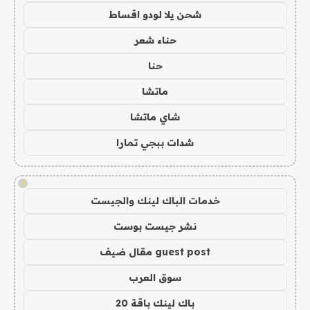
شحن يلا لودو اقساط
حناء شعر
حنا
ماتشا
شاي ماتشا
شدات ببجي تمارا
!
خدمات الباك لينك والجيست
نشر جيست بوست
guest post مقال ضيف
سوق العرب
باك لينك باقة 20