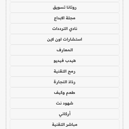
روتانا تسويق
مجلة الابداع
نادي الترددات
استشارات اون لاين
المعارف
هيدب فيديو
رمح التقنية
رذاذ التجارة
طعم وكيف
شهود نت
أركاني
مباشر التقنية