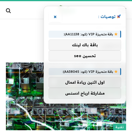
×
توصيات :
الرئيسية
»
يتجهون
باقة متميزة VIP (كود: AA11138):
يتجهون
باقة باك لينك
تحسين seo
باقة متميزة VIP (كود: AA38045):
اول اثنين ريادة اعمال
مشاركة ارباح ادسنس
تقنية