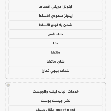
ايتونز امريكي اقساط
ايتونز سعودي اقساط
شحن يلا لودو اقساط
حناء شعر
حنا
ماتشا
شاي ماتشا
شدات ببجي تمارا
!
خدمات الباك لينك والجيست
نشر جيست بوست
guest post مقال ضيف