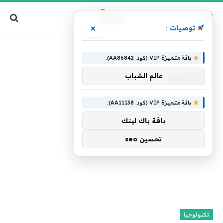
×
توصيات :
الرئيسية
»
يرفضون
باقة متميزة VIP (كود: AA86842):
يرفضون
عالم الشباب
باقة متميزة VIP (كود: AA11138):
باقة باك لينك
تحسين seo
تكنولوجيا