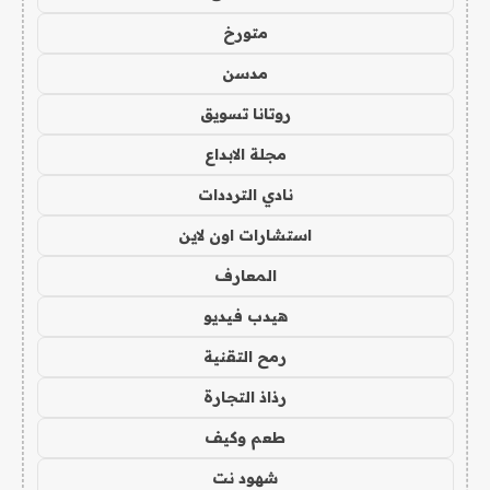
متورخ
مدسن
روتانا تسويق
مجلة الابداع
نادي الترددات
استشارات اون لاين
المعارف
هيدب فيديو
رمح التقنية
رذاذ التجارة
طعم وكيف
شهود نت