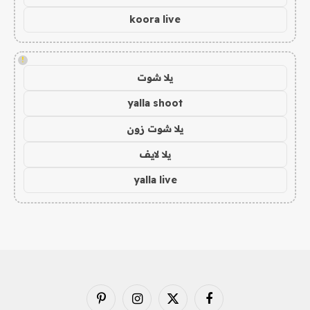
koora live
!
يلا شوت
yalla shoot
يلا شوت زون
يلا لايف
yalla live
فيسبوك
X
الانستغرام
بينتيريست