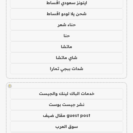
ايتونز سعودي اقساط
شحن يلا لودو اقساط
حناء شعر
حنا
ماتشا
شاي ماتشا
شدات ببجي تمارا
!
خدمات الباك لينك والجيست
نشر جيست بوست
guest post مقال ضيف
سوق العرب