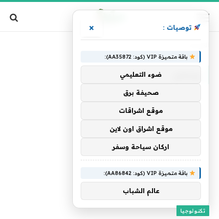
×
توصيات :
الرئيسية
»
يستمر
باقة متميزة VIP (كود: AA35872):
يستمر
ضوء التعليمي
صحيفة برق
موقع اشراقات
موقع اشراق اون لاين
اركان سياحة وسفر
باقة متميزة VIP (كود: AA86842):
عالم الشباب
تكنولوجيا