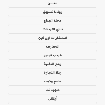
مدسن
روتانا تسويق
مجلة الابداع
نادي الترددات
استشارات اون لاين
المعارف
هيدب فيديو
رمح التقنية
رذاذ التجارة
طعم وكيف
شهود نت
أركاني