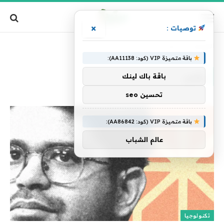
×
توصيات :
الرئيسية
»
يشير
باقة متميزة VIP (كود: AA11138):
يشير
باقة باك لينك
تحسين seo
باقة متميزة VIP (كود: AA86842):
عالم الشباب
تكنولوجيا