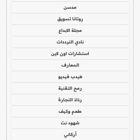
مدسن
روتانا تسويق
مجلة الابداع
نادي الترددات
استشارات اون لاين
المعارف
هيدب فيديو
رمح التقنية
رذاذ التجارة
طعم وكيف
شهود نت
أركاني