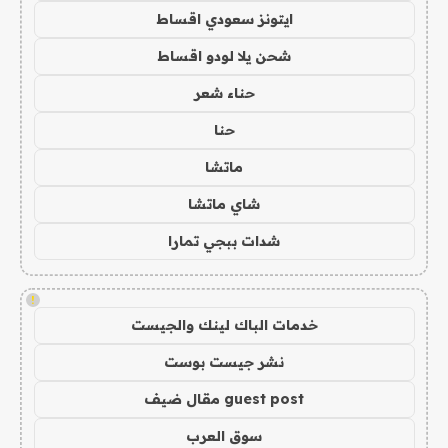
ايتونز سعودي اقساط
شحن يلا لودو اقساط
حناء شعر
حنا
ماتشا
شاي ماتشا
شدات ببجي تمارا
!
خدمات الباك لينك والجيست
نشر جيست بوست
guest post مقال ضيف
سوق العرب