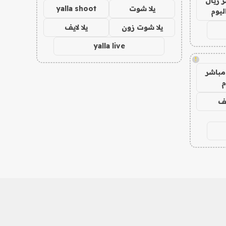
 ريال
يلا شوت
yalla shoot
ليوم
يلا شوت زون
يلا لايف
yalla live
!
مباشر
م
يف