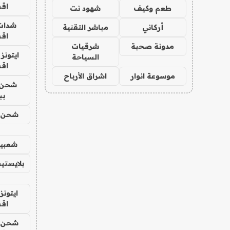
اق
طعم وكيف
شهود نت
شدات
أركاني
مباشر التقنية
اق
مدونة صحبة
شرقيات
ايتونز
السياحة
اق
موسوعة انوار
اشراق الأرباح
شحن 
بب
شحن يل
شعبية
بلايستي
ايتونز
اق
شحن يل