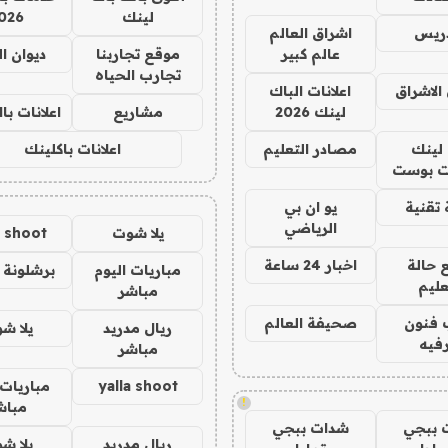
لينك
026
دريس
اشراق العالم
عالم كبير
موقع تجاربنا
ديوان ا
تجارب الحياه
الاشراق
اعلانات الباك
لينك 2026
مشاريع
اعلانات ب
لينك
مصادر التعليم
اعلانات باكلينك
 بوست
تقنية
يو ان بي
الرياضي
يلا شوت
a shoot
 حالة
اخبار 24 ساعة
مباريات اليوم
برشلونة 
عليم
مباشر
 فنون
صحيفة العالم
ريال مدريد
يلا ش
فيه
مباشر
yalla shoot
مباريات 
!
مباش
 ببجي
شدات ببجي
ريال مدريد
يلا ش