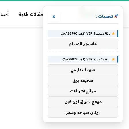
مقالات فنية
أخبار
×
توصيات :
باقة متميزة VIP (كود: AA26790):
الرئيسية
»
يلاحق
ماسنجر المسلم
يلاحق
باقة متميزة VIP (كود: AA35872):
ضوء التعليمي
صحيفة برق
موقع اشراقات
موقع اشراق اون لاين
اركان سياحة وسفر