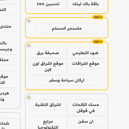
باقة باك لينك
تحسين seo
الت
!
منتدى 
ماسنجر المسلم
باك 
!
وجيست
ضوء التعليمي
صحيفة برق
مجلة 
موقع اشراقات
موقع اشراق اون
لاين
موقع
اركان سياحة وسفر
للت
هيدب
!
وتر
مسك الكلمات
اشراق التقنية
في قوقل
ان سفن
مرابع
شدات
التكنولوجيا