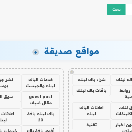
مواقع صديقة
+
!
اك لينك
شراء باك لينك
خدمات الباك
نشر ج
لينك والجيست
بوس
روابط
باقات باك لينك
ية
guest post
سوق ال
مقال ضيف
 لنك،
اعلانات الباك
كلينكات
لينك
باك لينك باقة
اعلانات 
20
لين
ن اخبار
تقنية
صالات
أقوى باقة باك
خدمات با