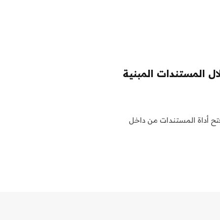
ال المستندات المبنية
اثنين، سيكون لدى مستخدمي Zoom خيار فتح أداة المستندات من داخل