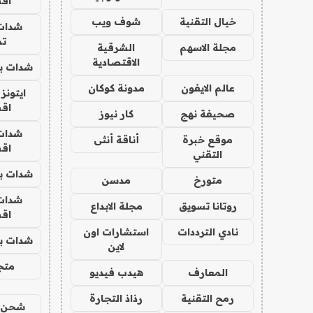
اق
خيال التقنية
شوف ويب
شدات
تم
مجلة الاسهم
الشرقية
الاقتصادية
شدات بب
عالم الايفون
مدونة كوكان
ايتونز
اق
صحيفة نهج
كار نيوز
شدات
موقع خبرة
أناقة أنثى
اق
التقني
شدات بب
متورخ
مدسن
شدات
روتانا تسويق
مجلة الابداع
اق
نادي الترددات
استشارات اون
شدات بب
لاين
متجر 
المعارف
هيدب فيديو
رمح التقنية
رذاذ التجارة
شحن يل