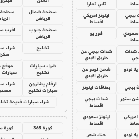
المدن
هيدرو
ساط
تابي تمارا
سطحة شمال
سطحة 
 ببجي
ايتونز امريكي
الرياض
الري
ساط
اقساط
سطحة جنوب
اقرب س
 سعودي
فور يو
الرياض
ساط
تشليح
شراء سي
شدات
شدات ببجي عن
سكرا
جي
طريق الايدي
شراء سيارات
موقع ش
ا لودو
شحن لودو عن
تشليح
سيارات 
طريق الايدي
ارقام يشترون
شراء سي
 ببجي
بطاقات ايتونز
سيارات تشليح
مصدو
شن ستور
شدات ببجي
شراء سيارات قديمة تشلي
اقساط
 امريكي
ايتونز سعودي
ساط
اقساط
كورة 365
كورة س
ا لودو
حناء شعر