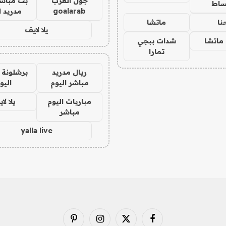
جول العرب
بث مباشر
ساط
goalarab
مدريد ا
نا
ماتشا
يلا لايف
ماتشا
شدات ببجي
تمارا
ريال مدريد
برشلونة 
مباشر اليوم
اليو
مباريات اليوم
يلا لا
مباشر
yalla live
فيسبوك
X
الانستغرام
بينتيريست