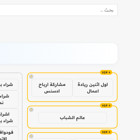
!
شراء ب
اول اثنين ريادة
مشاركة ارباح
اعمال
ادسنس
شراء 
نص
!
اشراق
عالم الشباب
شراء با
فودوافو
!
الات