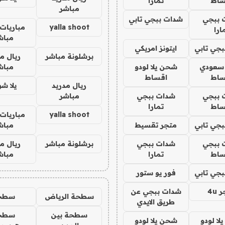
ساط
تمارا
مباشر
 ببجي
شدات ببجي تابي
yalla shoot
مباريات 
ارا
مباش
جي تابي
ايتونز امريكي
برشلونة مباشر
ريال م
 سعودي
شحن يلا لودو
مباش
ساط
اقساط
ريال مدريد
يلا ش
 ببجي
شدات ببجي
مباشر
ساط
تمارا
yalla shoot
مباريات 
جي تابي
متجر تقسيط
مباش
 ببجي
شدات ببجي
برشلونة مباشر
ريال م
ساط
تمارا
مباش
جي تابي
فور يو ستور
4u
شدات ببجي عن
سطحة الرياض
سطح
طريق الايدي
سطحة بين
سطح
ا لودو
شحن يلا لودو