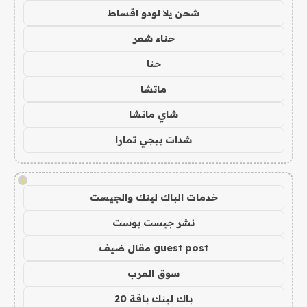
شحن يلا لودو اقساط
حناء شعر
حنا
ماتشا
شاي ماتشا
شدات ببجي تمارا
!
خدمات الباك لينك والجيست
نشر جيست بوست
guest post مقال ضيف
سوق العرب
باك لينك باقة 20