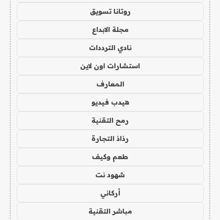
روتانا تسويق
مجلة الابداع
نادي الترددات
استشارات اون لاين
المعارف
هيدب فيديو
رمح التقنية
رذاذ التجارة
طعم وكيف
شهود نت
أركاني
مباشر التقنية