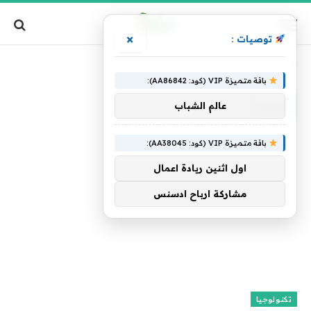
×
توصيات :
الرئيسية
»
9.1.5
باقة متميزة VIP (كود: AA86842):
9.1.5
عالم الشباب
باقة متميزة VIP (كود: AA38045):
اول اثنين ريادة اعمال
مشاركة ارباح ادسنس
تكنولوجيا