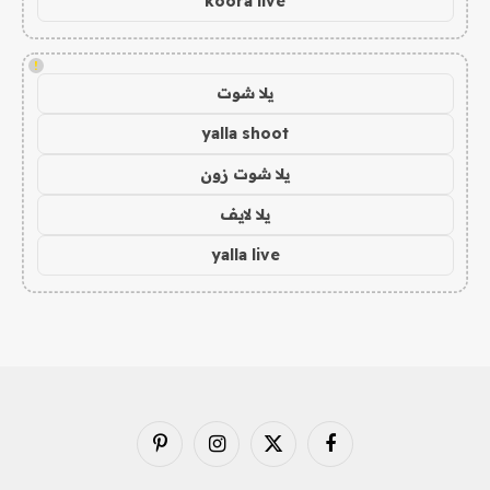
koora live
!
يلا شوت
yalla shoot
يلا شوت زون
يلا لايف
yalla live
فيسبوك
X
الانستغرام
بينتيريست
(Twitter)